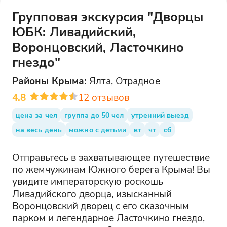
Групповая экскурсия "Дворцы
ЮБК: Ливадийский,
Воронцовский, Ласточкино
гнездо"
Районы
Крыма
:
Ялта, Отрадное
4.8
12
отзывов
цена за чел
группа до 50 чел
утренний выезд
на весь день
можно с детьми
вт
чт
сб
Отправьтесь в захватывающее путешествие
по жемчужинам Южного берега Крыма! Вы
увидите императорскую роскошь
Ливадийского дворца, изысканный
Воронцовский дворец с его сказочным
парком и легендарное Ласточкино гнездо,