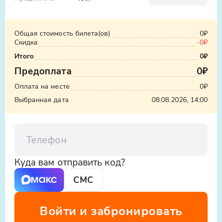
Ялты - ваш идеальный выбор.
Комфортабельный автобус, интересный
рассказ и три уникальные резиденции ждут
Общая стоимость билета(ов)
0₽
вас.
Скидка
-
0₽
Итого
0₽
Предоплата
0₽
Оплата на месте
0₽
Выбранная дата
08.08.2026, 14:00
Телефон
Куда вам отправить код?
СМС
Войти и забронировать