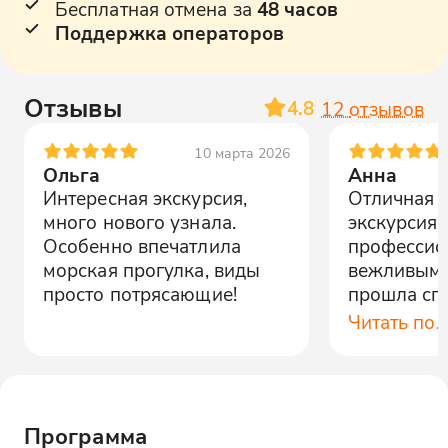
Бесплатная отмена за
48 часов
Поддержка операторов
Отзывы
4.8
12
отзывов
10 марта 2026
Ольга
Анна
Интересная экскурсия,
Отличная 
много нового узнала.
экскурсия!
Особенно впечатлила
профессио
морская прогулка, виды
вежливым,
просто потрясающие!
прошла сп
интересно.
Читать по
Программа