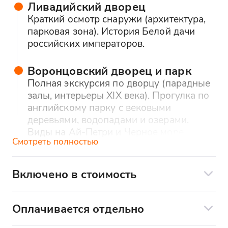
Ливадийский дворец
Краткий осмотр снаружи (архитектура,
парковая зона). История Белой дачи
российских императоров.
Воронцовский дворец и парк
Полная экскурсия по дворцу (парадные
залы, интерьеры XIX века). Прогулка по
английскому парку с вековыми
деревьями, водопадами и озерами.
Виды на Ай-Петри и Черное море.
Смотреть полностью
Ласточкино гнездо
Подход к замку (50 минут на осмотр).
Включено в стоимость
Спуск к смотровым площадкам у скалы.
В стоимость входит:
Морская прогулка на катере в Ялту (вид
Оплачивается отдельно
на замок с воды).
• Сопровождение квалифицированным
экскурсоводом на протяжении всего
В стоимость не входит
: