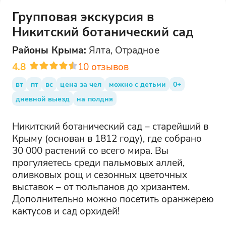
Групповая экскурсия в
Никитский ботанический сад
Районы
Крыма
:
Ялта, Отрадное
4.8
10
отзывов
вт
пт
вс
цена за чел
можно с детьми
0+
дневной выезд
на полдня
Никитский ботанический сад – старейший в
Крыму (основан в 1812 году), где собрано
30 000 растений со всего мира. Вы
прогуляетесь среди пальмовых аллей,
оливковых рощ и сезонных цветочных
выставок – от тюльпанов до хризантем.
Дополнительно можно посетить оранжерею
кактусов и сад орхидей!