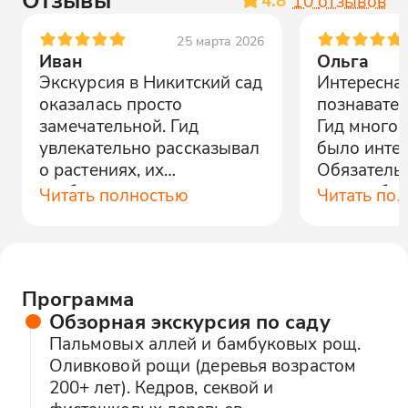
10
отзывов
25 марта 2026
Иван
Ольга
Экскурсия в Никитский сад
Интересна
оказалась просто
познавател
замечательной. Гид
Гид много 
увлекательно рассказывал
было интер
о растениях, их
Обязатель
особенностях и истории
раз, чтобы
Читать полностью
Читать по
сада. Очень интересно!
выставки.
Программа
Обзорная экскурсия по саду
Пальмовых аллей и бамбуковых рощ.
Оливковой рощи (деревья возрастом
200+ лет). Кедров, секвой и