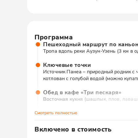
Программа
Пешеходный маршрут по каньо
Тропа вдоль реки Аузун-Узень (3 км в о
Ключевые точки
Источник Панеа – природный родник с 
котлован с голубой водой (можно купат
Обед в кафе «Три пескаря»
Восточная кухня (шашлык, плов, лаваш –
Водопад Учан-Су
Смотреть полностью
Самый высокий водопад Крыма (98,5 ме
Включено в стоимость
Возвращение
В стоимость входит: