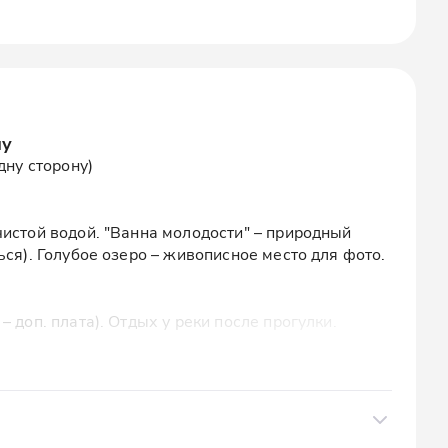
ну
дну сторону)
чистой водой. "Ванна молодости" – природный
ься). Голубое озеро – живописное место для фото.
 доп. плата). Отдых у реки после прогулки.
тров). Фотостоп на смотровой площадке.