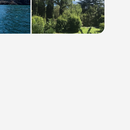
Тип
:
Групповая
Размер группы
:
До 50 человек
Длительность
:
8 ч. 30 мин.
Расписание
:
сб
Время
:
09:30
от 3300₽
Предоплата от
660₽
. Остаток
оплачивается на месте.