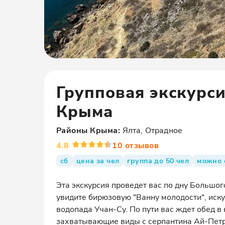
Групповая экскурс
Крыма
Районы
Крыма
:
Ялта, Отрадное
4.8
10
отзывов
сб
цена за чел
группа до 50 чел
можно 
Эта экскурсия проведет вас по дну Большо
увидите бирюзовую "Ванну молодости", иску
водопада Учан-Су. По пути вас ждет обед в
захватывающие виды с серпантина Ай-Петр