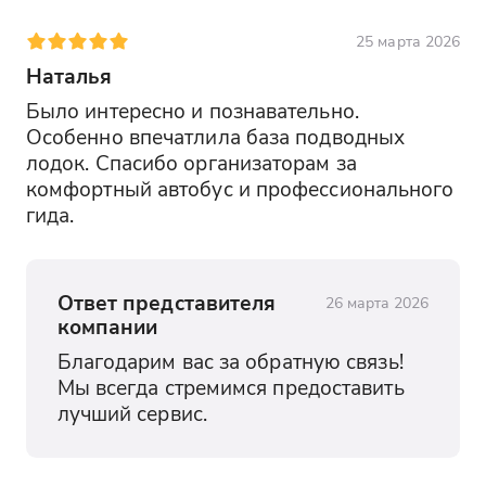
Морская прогулка с купанием
25 марта 2026
Во время морской прогулки по
Наталья
Балаклавской бухте с выходом в
открытое море вы увидите ее
Было интересно и познавательно. 
уникальную форму с воды и
Особенно впечатлила база подводных 
окружающие живописные скалы. У вас
лодок. Спасибо организаторам за 
будет возможность освежиться и
комфортный автобус и профессионального 
искупаться в чистой воде открытого
гида.
моря, насладившись приятным
плаванием прямо с борта катера или
яхты.
Ответ представителя
26 марта 2026
компании
Благодарим вас за обратную связь! 
Мы всегда стремимся предоставить 
лучший сервис.