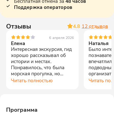
Бесплатная отмена за
48 часов
Поддержка операторов
Отзывы
4.8
12
отзывов
6 апреля 2026
Елена
Наталья
Интересная экскурсия, гид
Было инте
хорошо рассказывал об
познавате
истории и местах.
впечатлила
Понравилось, что была
подводных
морская прогулка, но
организато
хотелось бы больше
комфортны
Читать полностью
Читать по
времени на остановках.
профессио
Программа