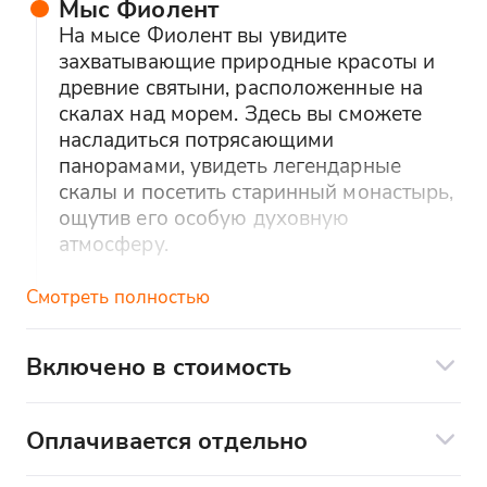
Мыс Фиолент
На мысе Фиолент вы увидите
захватывающие природные красоты и
древние святыни, расположенные на
скалах над морем. Здесь вы сможете
насладиться потрясающими
панорамами, увидеть легендарные
скалы и посетить старинный монастырь,
ощутив его особую духовную
атмосферу.
Смотреть полностью
Лучшая на побережье смотровая
площадка
С лучшей смотровой площадки на мысе
Включено в стоимость
Фиолент вы увидите захватывающую
Сопровождение квалифицированным
панораму побережья, бескрайнее
гидом, экскурсия на протяжении всего
открытое море и одинокие скалы вдали.
Оплачивается отдельно
маршрута.
Вы сможете сделать потрясающие
Входной билет в музейный комплекс
Услуги профессионального водителя.
фотографии с высоты, наслаждаясь