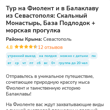
Тур на Фиолент и в Балаклаву
из Севастополя: Скальный
Монастырь, База Подлодок +
морская прогулка
Районы
Крыма
:
Севастополь
4.8
12
отзывов
утренний выезд
на полдня
можно с детьми
пн
вт
ср
чт
пт
сб
вс
0+
группа до 20 чел
Отправьтесь в уникальное путешествие,
сочетающее природную красоту мыса
Фиолент и таинственную историю
Балаклавы!
На Фиоленте вас ждут захватывающие виды