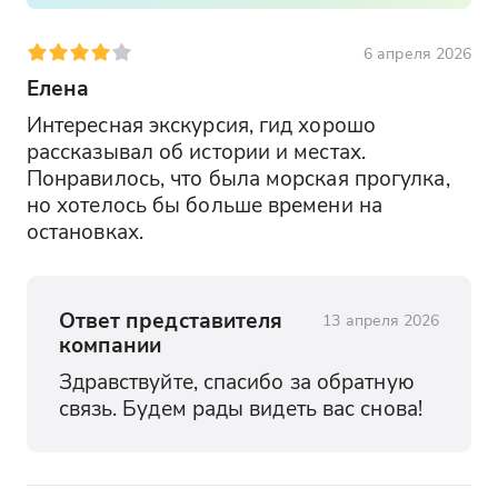
яхтами. Здесь вы сможете почувствовать
особую уютную атмосферу этого
6 апреля 2026
маленького курортного городка и
насладиться прекрасными видами
Елена
закрытой бухты.
Интересная экскурсия, гид хорошо 
рассказывал об истории и местах. 
Музейный комплекс "Балаклава"
Понравилось, что была морская прогулка, 
(бывшая база подлодок)
но хотелось бы больше времени на 
Вы посетите уникальный Музейный
остановках.
комплекс "Балаклава", расположенный
на месте бывшей сверхсекретной базы
подводных лодок. Здесь вы сможете
Ответ представителя
13 апреля 2026
пройти по подземным тоннелям, узнать
компании
множество интересных фактов из
Здравствуйте, спасибо за обратную 
истории Холодной войны и увидеть
связь. Будем рады видеть вас снова!
любопытные экспонаты военной
техники. В комплекс с подводными
лодками дети до 7 лет не допускаются.