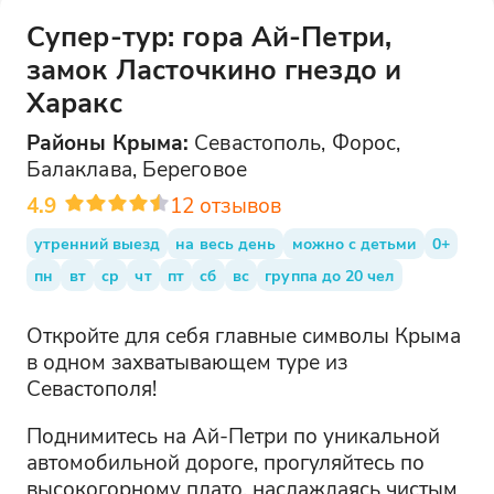
Супер-тур: гора Ай-Петри,
замок Ласточкино гнездо и
Харакс
Районы
Крыма
:
Севастополь, Форос,
Балаклава, Береговое
4.9
12
отзывов
утренний выезд
на весь день
можно с детьми
0+
пн
вт
ср
чт
пт
сб
вс
группа до 20 чел
Откройте для себя главные символы Крыма
в одном захватывающем туре из
Севастополя!
Поднимитесь на Ай-Петри по уникальной
автомобильной дороге, прогуляйтесь по
высокогорному плато, наслаждаясь чистым