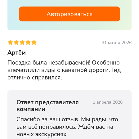
Время указанное в тайминге является
Авторизоваться
ориентировочным, может меняться в
связи с дорожной ситуацией и
скоростью движения группы по
объектам показа.
31 марта 2026
Все аттракционы на плато горы и
Артём
объекты, предусмотренные в составе
экскурсии, посещаются на выбор и
Поездка была незабываемой! Особенно 
входные билеты в них оплачиваются
впечатлили виды с канатной дороги. Гид 
отдельно. Цены в течение сезона
отлично справился.
(высокий/низкий) могут незначительно
меняться
Если есть льготы и они
Ответ представителя
1 апреля 2026
компании
распространяются на данный объект
при себе необходимо иметь
Спасибо за ваш отзыв. Мы рады, что 
подтверждающие документы
вам всё понравилось. Ждём вас на 
новых экскурсиях!
Если Вы хотите ограничиться