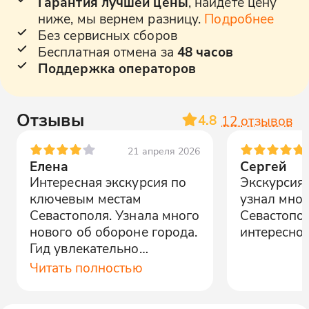
Гарантия лучшей цены
, найдете цену
ниже, мы вернем разницу.
Подробнее
Без сервисных сборов
Бесплатная отмена за
48 часов
Поддержка операторов
Отзывы
4.8
12
отзывов
21 апреля 2026
Елена
Сергей
Интересная экскурсия по
Экскурсия 
ключевым местам
узнал мног
Севастополя. Узнала много
Севастопол
нового об обороне города.
интересно 
Гид увлекательно
рассказывал, маршрут
Читать полностью
удобный.