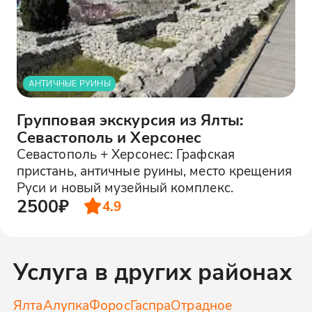
АНТИЧНЫЕ РУИНЫ
Групповая экскурсия из Ялты:
Севастополь и Херсонес
Севастополь + Херсонес: Графская
пристань, античные руины, место крещения
Руси и новый музейный комплекс.
2500₽
4.9
Услуга в других районах
Ялта
Алупка
Форос
Гаспра
Отрадное