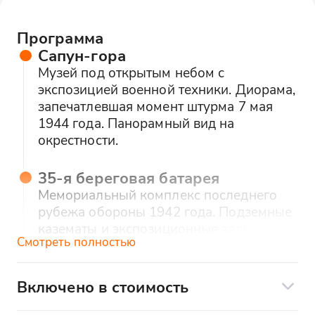
Программа
Сапун-гора
Музей под открытым небом с
экспозицией военной техники. Диорама,
запечатлевшая момент штурма 7 мая
1944 года. Панорамный вид на
окрестности.
35-я береговая батарея
Мемориальный комплекс последнего
рубежа обороны 1942 года. Подземные
казематы и экспозиционные залы.
Смотреть полностью
Пантеон памяти защитников города.
Малахов курган
Включено в стоимость
Место кровопролитных сражений