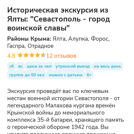
Историческая экскурсия из
Ялты: "Севастополь - город
воинской славы"
Районы
Крыма
:
Ялта, Алупка, Форос,
Гаспра, Отрадное
4.8
12
отзывов
сб
вс
цена за чел
утренний выезд
на весь день
группа до 50 чел
можно с детьми
6+
Экскурсия проведёт вас по ключевым
местам военной истории Севастополя - от
легендарного Малахова кургана времён
Крымской войны до мемориального
комплекса 35-й батареи, хранящего память
о героической обороне 1942 года. Вы
увидите подлинную военную технику на