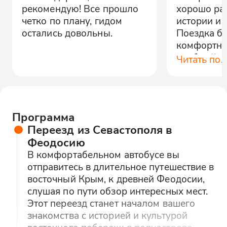
рекомендую! Все прошло
хорошо ра
четко по плану, гидом
истории и 
остались довольны.
Поездка б
комфортно
удобный. В
Читать по
Айвазовско
всё понрав
Программа
Переезд из Севастополя в
Феодосию
В комфортабельном автобусе вы
отправитесь в длительное путешествие в
восточный Крым, к древней Феодосии,
слушая по пути обзор интересных мест.
Этот переезд станет началом вашего
знакомства с историей и культурой