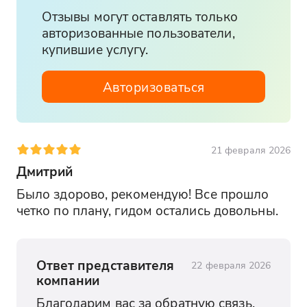
насладиться приморским воздухом и
Отзывы могут оставлять только
солнцем, расслабившись у воды.
авторизованные пользователи,
купившие услугу.
Возвращение в Севастополь
Ваше путешествие в Феодосию и
Авторизоваться
Коктебель завершится возвращением на
площадь Нахимова в Севастополь в
вечернее время. Вы вернетесь
наполненные впечатлениями от
21 февраля 2026
истории, искусства, литературы и
Дмитрий
неповторимой атмосферы восточного
Крыма.
Было здорово, рекомендую! Все прошло 
четко по плану, гидом остались довольны.
Ответ представителя
22 февраля 2026
компании
Благодарим вас за обратную связь. 