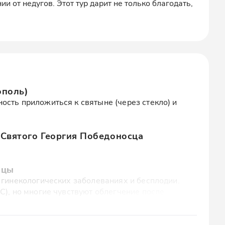
и от недугов. Этот тур дарит не только благодать,
ополь)
ость приложиться к святыне (через стекло) и
Святого Георгия Победоносца
ицы
 гинекологических заболеваниях и бесплодии.
C), но многие чувствуют облегчение после