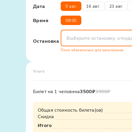
Вы сможете поклониться его святым останк
Дата
9 авг.
16 авг.
23 авг.
Женщинам – длинная рубашка, платок.
укрепления веры. Наш маршрут - это и ест
Мужчинам – рубашка, шорты/полотенце.
смыслом.
Время
08:00
Время посещения:
Свято-Троицкий собор открыт с 7:15 (в во
Выбирая наши паломнические туры в Крым,
вечерней службы (~17:30).
трансфер и сопровождение, которое поможе
Остановка
В монастыре – свободное время для мол
шанс отправиться в настоящее паломничеств
Поле обязательно для заполнения
Услуга
Билет на 1 человека
3500₽
3900
₽
Общая стоимость билета(ов)
Скидка
Итого