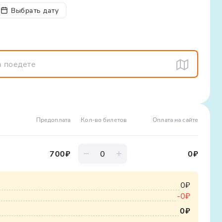
ам и попросить помощи в делах врачевания и
Выбрать дату
ь настоящее паломничество в Крым, наполненное
скресенье с 6:15, в пятницу с 6:45) до окончания
 вы получаете продуманный маршрут, комфортный
т глубже понять историю каждого места. Это ваш
итвы и омовения.
о по Крыму, которое останется в сердце навсегда.
Предоплата
Кол-во билетов
Оплата на сайте
700
₽
0
₽
0₽
-
0₽
0₽