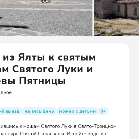
 из Ялты к святым
ам Святого Луки и
евы Пятницы
адное
ий выезд
на весь день
можно с детьми
0+
жившись к мощам Святого Луки в Свято-Троицком
настыря Святой Параскевы. Испейте воды из