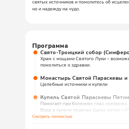
святых источников и помолитесь об исцелени
но и надежду на чудо.
Программа
Свято-Троицкий собор (Симфер
Храм с мощами Святого Луки – возможн
помолиться о здравии.
Монастырь Святой Параскевы и 
Целебные источники и купели
Купель Святой Параскевы Пятн
Помогает при болезнях глаз, мигренях,
Вода в купели ледяная (даже летом +4°
омовения.
Смотреть полностью