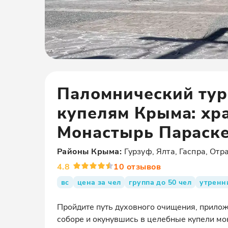
Паломнический тур
купелям Крыма: хр
Монастырь Параск
Районы
Крыма
:
Гурзуф, Ялта, Гаспра, Отр
4.8
10
отзывов
вс
цена за чел
группа до 50 чел
утренн
Пройдите путь духовного очищения, прило
соборе и окунувшись в целебные купели мо