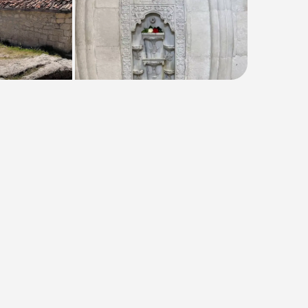
Тип
:
Групповая
Размер группы
:
До 50 человек
Длительность
:
10 часов
Расписание
:
вс
Время
:
08:00
от 3500₽
от
3900 ₽
Предоплата от
700₽
. Остаток
оплачивается на месте.