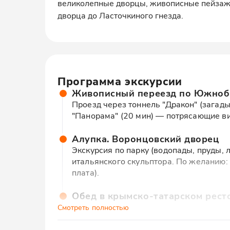
великолепные дворцы, живописные пейзаж
дворца до Ласточкиного гнезда.
Программа экскурсии
Живописный переезд по Южноб
Проезд через тоннель "Дракон" (загад
"Панорама" (20 мин) — потрясающие ви
Алупка. Воронцовский дворец
Экскурсия по парку (водопады, пруды, 
итальянского скульптора. По желанию:
плата).
Обед в крымско-татарском рест
Дегустация местной кухни: плов, чебур
Смотреть полностью