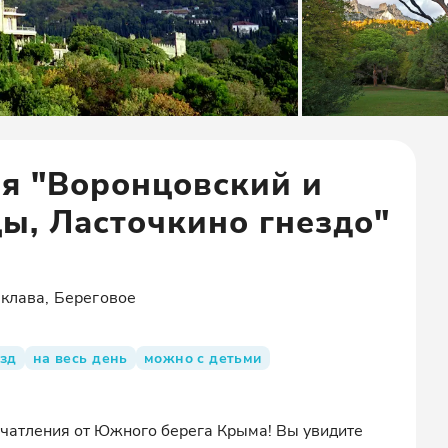
ия "Воронцовский и
ы, Ласточкино гнездо"
клава, Береговое
зд
на весь день
можно с детьми
ечатления от Южного берега Крыма! Вы увидите