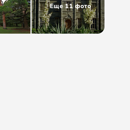
Еще
11
фото
Тип
:
Групповая
Размер группы
:
До 18 человек
Длительность
:
10 часов
Расписание
:
ежедневно
Время
:
08:30
от 2500₽
Предоплата от
500₽
. Остаток
оплачивается на месте.