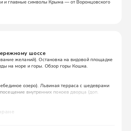
и и главные символы Крыма — от Воронцовского
ережному шоссе
ывание желаний). Остановка на видовой площадке
ды на море и горы. Обзор горы Кошка.
лебединое озеро). Львиная терраса с шедеврами
 посещение внутренних покоев дворца (доп.
оране
еки, шашлык.