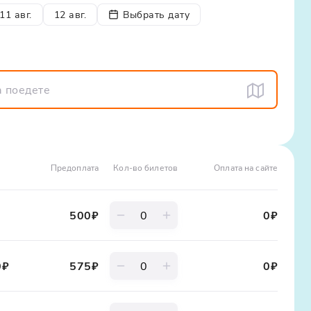
ериод трансфера к месту начала экскурсии можно
11 авг.
12 авг.
Выбрать дату
р
Предоплата
Кол-во билетов
Оплата на сайте
 действует на входные билеты при предъявлении
500
₽
0
₽
в указано ориентировочно и может измениться в
гих условий
ласти, дорожные, ремонтные и строительные
0₽
575
₽
0
₽
одные условия, организатор экскурсии