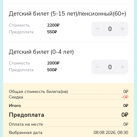
ООО «Яндекс.Такси», ИНН: 7704340310,
строительные работы по пути следования ,
erid:5jtCeReNx12oajvEYHEZWY9
а так же погодные условия, организатор
Детский билет (5-15 лет)/пенсионный(60+)
экскурсии ответственность не несет
Стоимость
2200₽
Предоплата
550
₽
Детский билет (0-4 лет)
Стоимость
2000₽
Предоплата
500
₽
Общая стоимость билета(ов)
0₽
Скидка
-
0₽
Итого
0₽
Предоплата
0₽
Оплата на месте
0₽
Выбранная дата
08.08.2026, 08:30