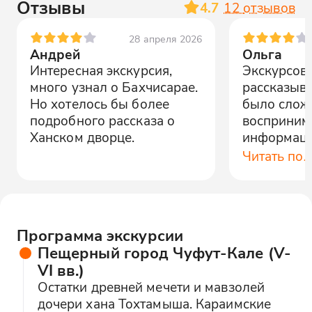
Отзывы
4.7
12
отзывов
28 апреля 2026
Андрей
Ольга
Интересная экскурсия,
Экскурсов
много узнал о Бахчисарае.
рассказыва
Но хотелось бы более
было слож
подробного рассказа о
восприним
Ханском дворце.
информаци
понравило
Читать по
Программа экскурсии
Пещерный город Чуфут-Кале (V-
VI вв.)
Остатки древней мечети и мавзолей
дочери хана Тохтамыша. Караимские