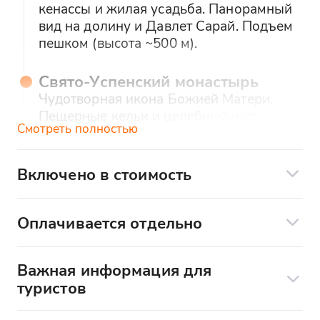
кенассы и жилая усадьба. Панорамный
вид на долину и Давлет Сарай. Подъем
пешком (высота ~500 м).
Свято-Успенский монастырь
Чудотворная икона Божией Матери.
Пещерные кельи и целебный источник.
Смотреть полностью
Ханский дворец
Единственный образец крымско-
Включено в стоимость
татарской дворцовой архитектуры.
Комфортабельный экскурсионный
Фонтаны, гарем, ханское кладбище.
транспорт с профессиональным
Оплачивается отдельно
Часть объектов на реконструкции.
водителем и кондиционером
Еда/напитки
Экскурсионное сопровождение
Обед в крымско-татарском кафе
Сувениры
сертифицированным экскурсоводом
Важная информация для
Дегустация местных блюд (чебуреки,
туристов
плов, лагман) по пренйскуранту.
Входные билеты:
Отправление и расписание: