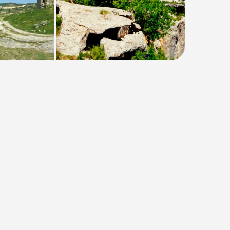
Тип
:
Групповая
Размер группы
:
До 18 человек
Длительность
:
4 часа
Расписание
:
ежедневно
Время
:
13:00
от 1500₽
Предоплата от
375₽
. Остаток
оплачивается на месте.