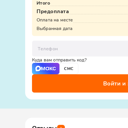
Итого
ООО «Яндекс.Такси», ИНН: 7704340310, erid:5jtCeReN
Предоплата
Оплата на месте
Выбранная дата
Телефон
Куда вам отправить код?
СМС
Войти и