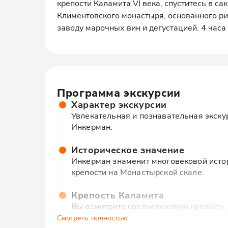
крепости Каламита VI века, спуститесь в 
Климентовского монастыря, основанного ри
заводу марочных вин и дегустацией. 4 часа 
Программа экскурсии
Характер экскурсии
Увлекательная и познавательная экску
Инкерман.
Историческое значение
Инкерман знаменит многовековой истори
крепости на Монастырской скале.
Крепость Каламита
Вы осмотрите средневековую крепость 
факты о ее строительстве и жизни, по
Смотреть полностью