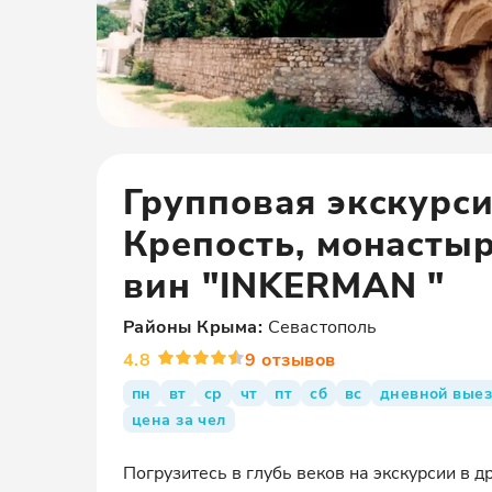
Групповая экскурси
Крепость, монасты
вин "INKERMAN "
Районы
Крыма
:
Севастополь
4.8
9
отзывов
пн
вт
ср
чт
пт
сб
вс
дневной вые
цена за чел
Погрузитесь в глубь веков на экскурсии в