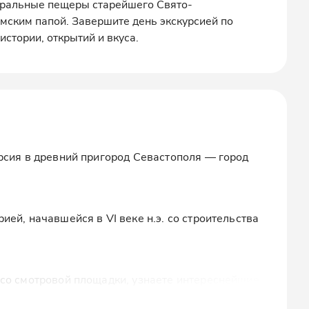
сакральные пещеры старейшего Свято-
мским папой. Завершите день экскурсией по
истории, открытий и вкуса.
рсия в древний пригород Севастополя — город
ей, начавшейся в VI веке н.э. со строительства
со смотровой площадки, узнаете интереснейшие
чувствуете атмосферу прошлого.