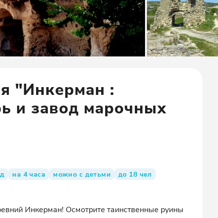
я "Инкерман :
рь и завод марочных
зд
на 4 часа
можно с детьми
до 18 чел
 древний Инкерман! Осмотрите таинственные руины