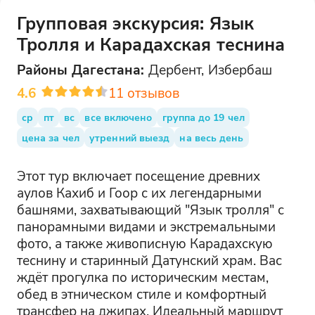
Групповая экскурсия: Язык
Тролля и Карадахская теснина
Районы
Дагестана
:
Дербент, Избербаш
4.6
11
отзывов
ср
пт
вс
все включено
группа до 19 чел
цена за чел
утренний выезд
на весь день
Этот тур включает посещение древних
аулов Кахиб и Гоор с их легендарными
башнями, захватывающий "Язык тролля" с
панорамными видами и экстремальными
фото, а также живописную Карадахскую
теснину и старинный Датунский храм. Вас
ждёт прогулка по историческим местам,
обед в этническом стиле и комфортный
трансфер на джипах. Идеальный маршрут