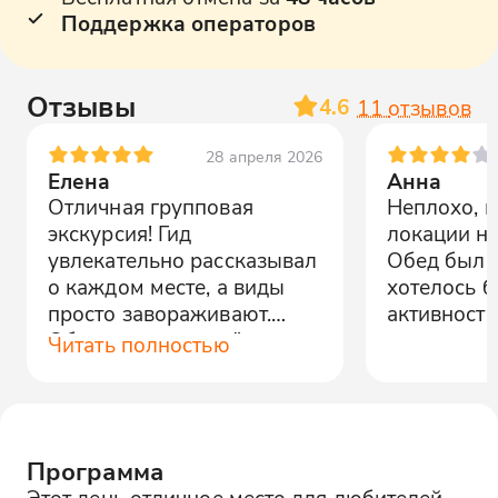
Поддержка операторов
Отзывы
4.6
11
отзывов
28 апреля 2026
Елена
Анна
Отличная групповая
Неплохо, 
экскурсия! Гид
локации не
увлекательно рассказывал
Обед был 
о каждом месте, а виды
хотелось 
просто завораживают.
активности
Обязательно вернёмся
Читать полностью
ещё!
Программа
Этот день отличное место для любителей