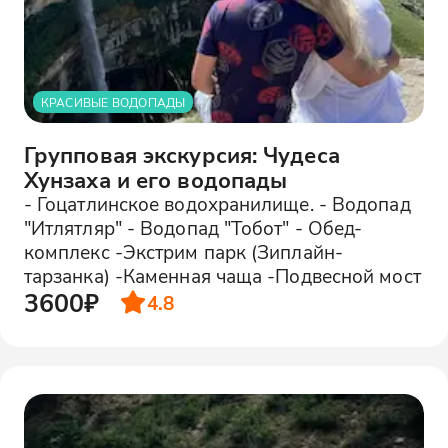
КРАСИВЫЕ ВОДОПАДЫ
Групповая экскурсия: Чудеса
Хунзаха и его водопады
- Гоцатлинское водохранилище. - Водопад
"Итлятляр" - Водопад "Тобот" - Обед-
комплекс -Экстрим парк (Зиплайн-
тарзанка) -Каменная чаща -Подвесной мост
3600₽
4.8