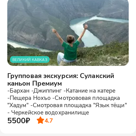
ВЕЛИКИЙ КАВКАЗ
Групповая экскурсия: Сулакский
каньон Премиум
-Бархан -Джиппинг -Катание на катере
-Пещера Нохъо -Смотрововая площадка
"Хадум" -Смотровая площадка "Язык тёщи"
- Черкейское водохранилище
5500₽
4.7