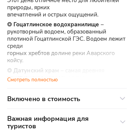
природы, ярких
впечатлений и острых ощущений.
❂
Гоцатлинское водохранилище
–
рукотворный водоем, образованный
плотиной Гоцатлинской ГЭС. Водоем лежит
среди
горных хребтов долине реки Аварского
койсу.
❂
Датунский храм
– самая древняя
христианская церковь на территории
Смотреть полностью
Дагестана, была построена в IX-XI веках.
➤ Храм
Включено в стоимость
находится в живописном и красивом
Включено в стоимость:
ущелье. Стены храма очень хорошо
сохранились
Важная информация для
- трансфер
на сегодняшний день. У подножия храма
туристов
протекает "безымянный" ручей.
- сопровождение гида
Впишите адрес удобной для вас точки