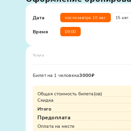
атмосферой. Это одна из лучших экскурсий 
региона. Узнавайте цены на экскурсии в Да
РЕКЛАМА
Дата
послезавтра 10 авг.
15 авг.
Идеальный вариант для тех, кто ценит инд
сокровища Дербента. Сбор группы — от удо
Время
09:00
вас!
Услуга
Билет на 1 человека
3000₽
Общая стоимость билета(ов)
Скидка
Итого
Предоплата
Узнать стоимость такси
Оплата на месте