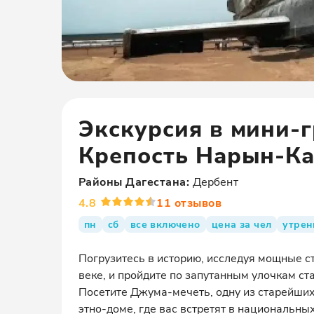
Экскурсия в мини-г
Крепость Нарын-К
Районы
Дагестана
:
Дербент
4.8
11
отзывов
пн
сб
все включено
цена за чел
утрен
Погрузитесь в историю, исследуя мощные с
веке, и пройдите по запутанным улочкам ст
Посетите Джума-мечеть, одну из старейших
этно-доме, где вас встретят в национальны