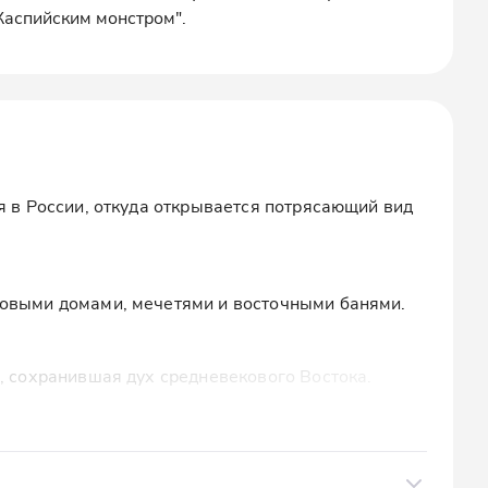
Каспийским монстром".
я в России, откуда открывается потрясающий вид
ковыми домами, мечетями и восточными банями.
), сохранившая дух средневекового Востока.
угощение на низких столах, национальные