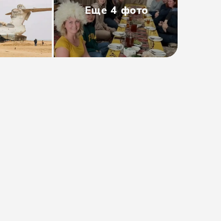
Еще
4
фото
Тип
:
Мини-группа
Размер группы
:
До 7 человек
Длительность
:
На весь день
Расписание
:
пн, сб
Время
:
09:00
от 3000₽
Предоплата от
580₽
. Остаток
оплачивается на месте.