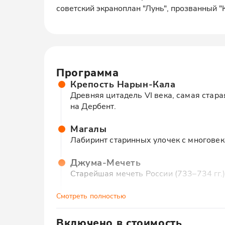
советский экраноплан "Лунь", прозванный "
Программа
Крепость Нарын-Кала
Древняя цитадель VI века, самая стара
на Дербент.
Магалы
Лабиринт старинных улочек с многове
Джума-Мечеть
Старейшая мечеть России (733–734 гг.
Этно-дом с обедом
Смотреть полностью
Погружение в дагестанские традиции: 
костюмы и атмосфера гостеприимства.
Включено в стоимость