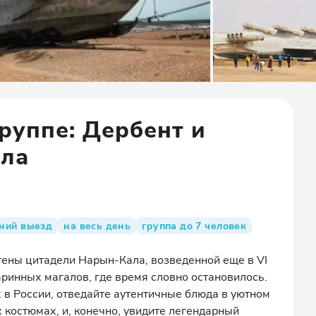
руппе: Дербент и
ала
ний выезд
на весь день
группа до 7 человек
тены цитадели Нарын-Кала, возведенной еще в VI
аринных магалов, где время словно остановилось.
 в России, отведайте аутентичные блюда в уютном
х костюмах, и, конечно, увидите легендарный