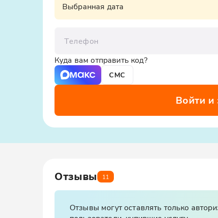
ООО «Яндекс.Такси», ИНН: 7704340310, erid:5jtCeReN
Выбранная дата
Телефон
Куда вам отправить код?
СМС
Войти и
Отзывы
11
Отзывы могут оставлять только автор
пользователи, купившие услугу.