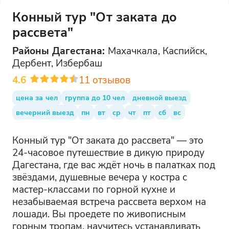
Конный тур "От заката до
рассвета"
Районы
Дагестана
:
Махачкала, Каспийск,
Дербент, Избербаш
4.6
11
отзывов
цена за чел
группа до 10 чел
дневной выезд
вечерний выезд
пн
вт
ср
чт
пт
сб
вс
Конный тур "От заката до рассвета" — это
24-часовое путешествие в дикую природу
Дагестана, где вас ждёт ночь в палатках под
звёздами, душевные вечера у костра с
мастер-классами по горной кухне и
незабываемая встреча рассвета верхом на
лошади. Вы проедете по живописным
горным тропам, научитесь устанавливать