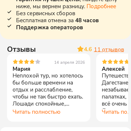
ниже, мы вернем разницу.
Подробнее
Без сервисных сборов
Бесплатная отмена за
48 часов
Поддержка операторов
Отзывы
4.6
11
отзывов
14 апреля 2026
Мария
Алексей
Неплохой тур, но хотелось
Путешеств
бы больше времени на
Дагестане 
отдых и расслабление,
незабываем
чтобы не так быстро ехать.
палатках, 
Лошади спокойные,
всё очень 
инструкторы молодцы.
Даже дети
Читать полностью
Читать по
восторге.