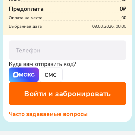
Узнать стоимость такси
Узнайте экскурсии по Дагестану из
Предоплата
0₽
Махачкалы цена и экскурсии из Махачкалы
ООО «Яндекс.Такси», ИНН: 7704340310,
Оплата на месте
0₽
по Дагестану цены однодневные на нашем
erid:5jtCeReNx12oajvEYHEZWY9
Выбранная дата
09.08.2026, 08:00
сайте - мы предлагаем выгодные условия и
качественный сервис. Не упустите шанс
открыть для себя красоту и уникальность
Телефон
Дагестана!
Куда вам отправить код?
СМС
Войти и забронировать
Часто задаваемые вопросы