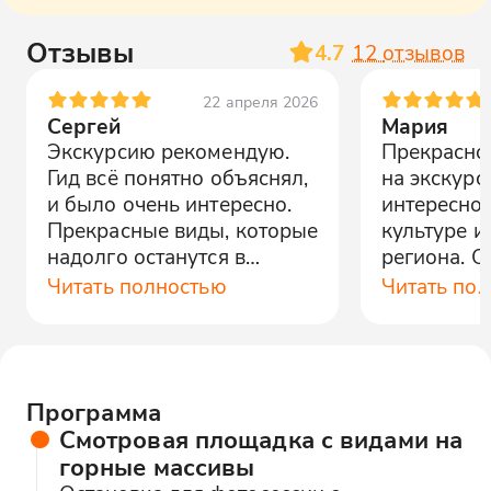
Отзывы
4.7
12
отзывов
22 апреля 2026
Сергей
Мария
Экскурсию рекомендую.
Прекрасно
Гид всё понятно объяснял,
на экскурс
и было очень интересно.
интересно 
Прекрасные виды, которые
культуре и
надолго останутся в
региона. 
памяти.
площадки 
Читать полностью
Читать по
оставили я
впечатлени
Программа
Смотровая площадка с видами на
горные массивы