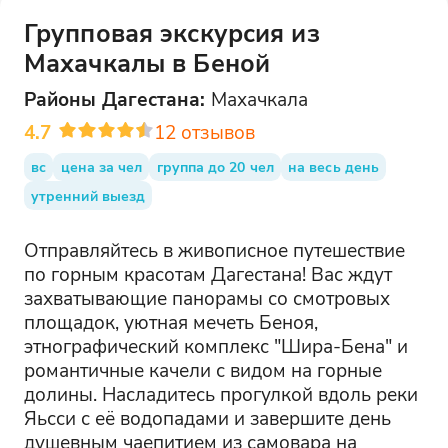
Групповая экскурсия из
Махачкалы в Беной
Районы
Дагестана
:
Махачкала
4.7
12
отзывов
вс
цена за чел
группа до 20 чел
на весь день
утренний выезд
Отправляйтесь в живописное путешествие
по горным красотам Дагестана! Вас ждут
захватывающие панорамы со смотровых
площадок, уютная мечеть Беноя,
этнографический комплекс "Шира-Бена" и
романтичные качели с видом на горные
долины. Насладитесь прогулкой вдоль реки
Яьсси с её водопадами и завершите день
душевным чаепитием из самовара на