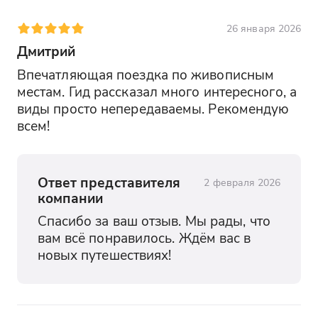
Хунзах - здесь вы сможете разместиться
26 января 2026
в гостинице "Тобот"
Дмитрий
День 4
Впечатляющая поездка по живописным 
Вы познакомитесь с водопадами
местам. Гид рассказал много интересного, а 
Хунзаха, отправитесь в ущелье
виды просто непередаваемы. Рекомендую 
"Каменная чаша", заглянете в экстрим-
всем!
парк Матлас и приедете в древнейший
город России — Дербент.
Ответ представителя
2 февраля 2026
Хунзах
компании
Вы прогуляетесь по одному из самых
Спасибо за ваш отзыв. Мы рады, что 
живописных плато Дагестана, где перед
вам всё понравилось. Ждём вас в 
вами откроются захватывающие
новых путешествиях!
панорамы гор и водопадов. Здесь вы
узнаете, почему это место называют
настоящим природным музеем под
открытым небом.