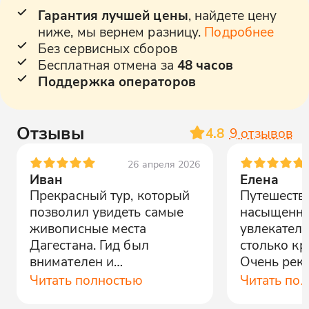
Гарантия лучшей цены
, найдете цену
ниже, мы вернем разницу.
Подробнее
Без сервисных сборов
Бесплатная отмена за
48 часов
Поддержка операторов
Отзывы
4.8
9
отзывов
26 апреля 2026
Иван
Елена
Прекрасный тур, который
Путешеств
позволил увидеть самые
насыщенн
живописные места
увлекател
Дагестана. Гид был
столько кр
внимателен и
Очень рек
профессионален. Очень
тур всем, к
Читать полностью
Читать по
впечатлило!
настоящую