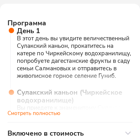
Дагестана.
Программа
День 1
В этот день вы увидите величественный
Сулакский каньон, прокатитесь на
катере по Чиркейскому водохранилищу,
попробуете дагестанские фрукты в саду
семьи Салмановых и отправитесь в
живописное горное селение Гуниб.
Сулакский каньон (Чиркейское
водохранилище)
Вы приедете к знаменитому Сулакскому
Смотреть полностью
каньону — самой популярной
природной достопримечательности
Дагестана. Здесь вы прокатитесь на
Включено в стоимость
катере по Чиркейскому водохранилищу,