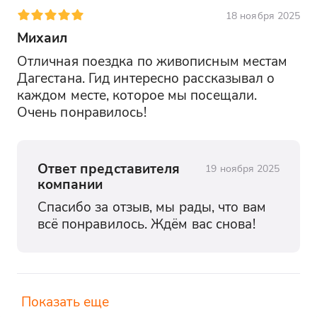
В завершение дня вы отправитесь в
18 ноября 2025
Дербент - здесь вы сможете
Михаил
разместиться в гостинице "Элит"
Отличная поездка по живописным местам 
Дагестана. Гид интересно рассказывал о 
День 5
каждом месте, которое мы посещали. 
Вы прогуляетесь по Старому Дербенту,
Очень понравилось!
увидите крепость Нарын-Кала и
современную набережную, а затем
отправитесь в аэропорт, увозя с собой
Ответ представителя
незабываемые впечатления.
19 ноября 2025
компании
Старый город Дербента
Спасибо за отзыв, мы рады, что вам 
Вы прогуляетесь по древним магалам,
всё понравилось. Ждём вас снова!
где каждый переулок хранит в себе
отголоски Востока. Вы увидите
старинные хаммамы, мечети и ворота,
украшенные барельефами и арабской
Показать еще
вязью.