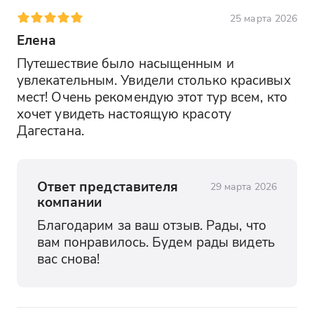
Вы отправитесь к единственному
подземному водопаду Дагестана,
25 марта 2026
который скрыт в живописной каменной
Елена
расщелине. Здесь вы сможете
Путешествие было насыщенным и 
насладиться прохладой, шумом воды и
увлекательным. Увидели столько красивых 
необыкновенной природной
мест! Очень рекомендую этот тур всем, кто 
атмосферой.
хочет увидеть настоящую красоту 
Дагестана.
Гоорские башни
Вы увидите древние оборонительные
башни, стоящие на краю обрыва и
Ответ представителя
29 марта 2026
напоминающие декорации к фильму о
компании
Средневековье. Здесь вы узнаете, как
горцы защищали свои земли от врагов и
Благодарим за ваш отзыв. Рады, что 
почему Гоор называют дагестанским
вам понравилось. Будем рады видеть 
"Мачу-Пикчу".
вас снова!
Хунзах (заселение)
В завершение дня вы отправитесь в