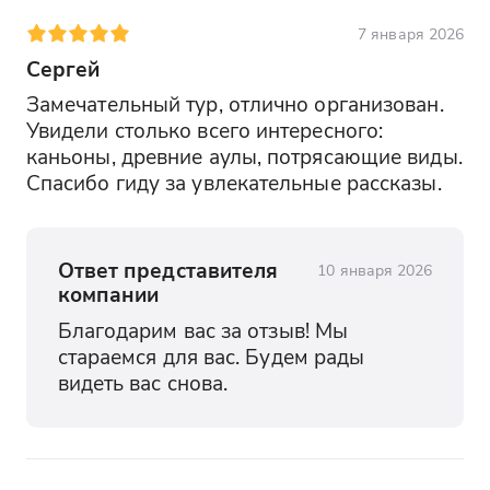
7 января 2026
Ущелье "Каменная чаша"
Сергей
Вы спуститесь в одно из самых
удивительных ущелий Дагестана, где
Замечательный тур, отлично организован. 
вода веками вытачивала скалы,
Увидели столько всего интересного: 
создавая причудливые формы. Вы
каньоны, древние аулы, потрясающие виды. 
увидите, как природа буквально
Спасибо гиду за увлекательные рассказы.
вырезала в камне настоящий амфитеатр.
Экстрим-парк Матлас
Ответ представителя
10 января 2026
Вы отправитесь в парк активного
компании
отдыха, где вас ждут панорамные виды,
Благодарим вас за отзыв! Мы 
подвесные мосты и дух захватывающие
стараемся для вас. Будем рады 
виды на каньоны. Это место станет
видеть вас снова.
ярким моментом дня и отличной точкой
для фото.
Дербент (заселение)