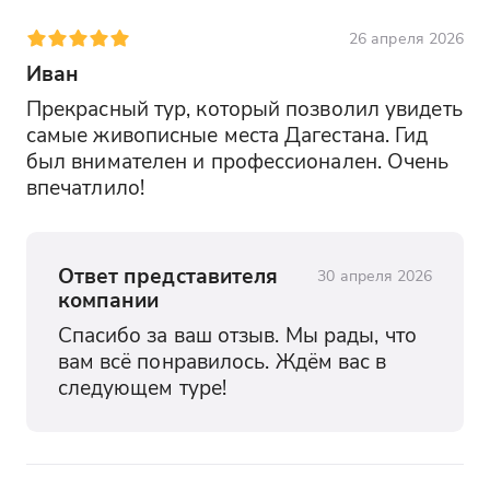
Салтинскому водопаду, знакомство с
древними башнями Гоора и вечер в
26 апреля 2026
живописном Хунзахе.Вас ждёт
Иван
экскурсия по историческому Гунибу,
Прекрасный тур, который позволил увидеть 
прогулка к подземному Салтинскому
самые живописные места Дагестана. Гид 
водопаду, знакомство с древними
был внимателен и профессионален. Очень 
башнями Гоора и вечер в живописном
впечатлило!
Хунзахе.
Гуниб
Вы прогуляетесь по селу с богатой
Ответ представителя
30 апреля 2026
компании
историей, где узнаете о его значении в
судьбе Дагестана и всего Кавказа. Вас
Спасибо за ваш отзыв. Мы рады, что 
ждёт знакомство с архитектурой,
вам всё понравилось. Ждём вас в 
природой и памятниками, связанными с
следующем туре!
ключевыми событиями XIX века.
Салтинский водопад