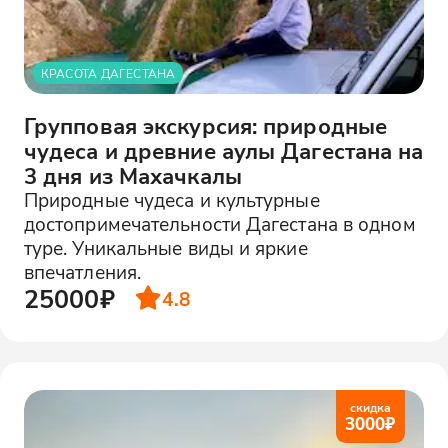
Вы пройдётесь по обновлённой
набережной, где футуристические
элементы гармонично сочетаются с
КРАСОТА ДАГЕСТАНА
восточным колоритом. Вы увидите
канатную дорогу, парки и даже
Групповая экскурсия: природные
плавучие острова.
чудеса и древние аулы Дагестана на
3 дня из Махачкалы
Завершение тура
Природные чудеса и культурные
Вы отправитесь в Махачкалу,
достопримечательности Дагестана в одном
наполненные новыми впечатлениями от
туре. Уникальные виды и яркие
этого тура.
впечатления.
25000₽
4.8
скидка
3000
₽