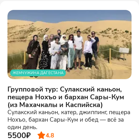
ЖЕМЧУЖИНА ДАГЕСТАНА
Групповой тур: Сулакский каньон,
пещера Нохъо и бархан Сары-Кум
(из Махачкалы и Каспийска)
Сулакский каньон, катер, джиппинг, пещера
Нохъо, бархан Сары-Кум и обед — всё за
один день.
5500₽
4.8