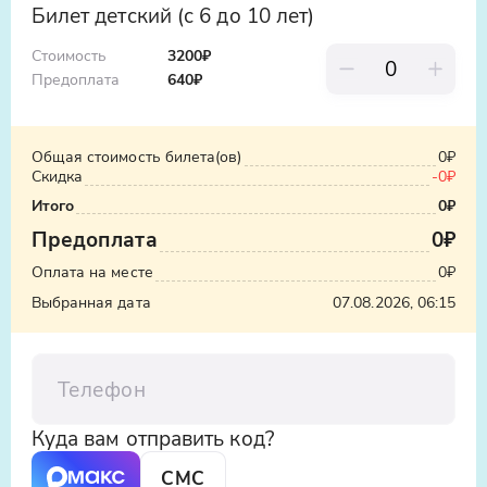
матери как символа заботы и силы.
Билет детский (с 6 до 10 лет)
Стоимость
3200₽
Выезд в Махачкалу
Предоплата
640
₽
Вы вернётесь в Махачкалу с яркими
впечатлениями и новой главой в вашем
личном путешествии по Кавказу. Вы
Общая стоимость билета(ов)
0₽
увезёте с собой вдохновение от
Скидка
-
0₽
увиденного и услышанного.
Итого
0₽
Предоплата
0₽
Оплата на месте
0₽
Выбранная дата
07.08.2026, 06:15
Телефон
Куда вам отправить код?
СМС