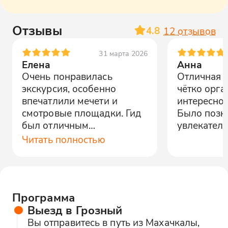
Отзывы
4.8
12
отзывов
31 марта 2026
Елена
Анна
Очень понравилась
Отличная п
экскурсия, особенно
чётко орга
впечатлили мечети и
интересно 
смотровые площадки. Гид
Было позн
был отличным
увлекатель
рассказчиком.
Читать полностью
Программа
Выезд в Грозный
Вы отправитесь в путь из Махачкалы,