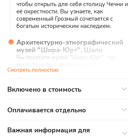
чтобы открыть для себя столицу Чечни и
её окрестности. Вы узнаете, как
современный Грозный сочетается с
богатым историческим наследием.
Архитектурно-этнографический
музей "Шира-Юрт", Шали
Вы посетите музей "Шира-Юрт", где
воссоздан быт чеченского аула. Вы
Смотреть полностью
узнаете, как жили, трудились и хранили
традиции местные жители.
Включено в стоимость
Мечеть "Гордость Мусульман",
Транспорт:
Шали
Оплачивается отдельно
Вы увидите одну из крупнейших
Комфортабельный транспорт
мечетей в Европе — величественную
Дополнительные услуги по желанию:
Экскурсии:
"Гордость Мусульман". Вы узнаете,
Важная информация для
Еда и напитки во время экскурсии
почему её называют жемчужиной