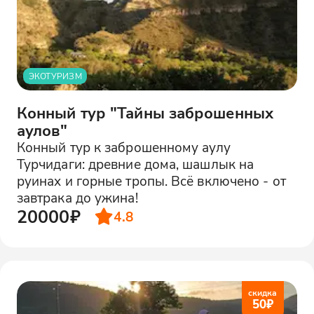
ЭКОТУРИЗМ
Конный тур "Тайны заброшенных
аулов"
Конный тур к заброшенному аулу
Турчидаги: древние дома, шашлык на
руинах и горные тропы. Всё включено - от
завтрака до ужина!
20000₽
4.8
скидка
50
₽