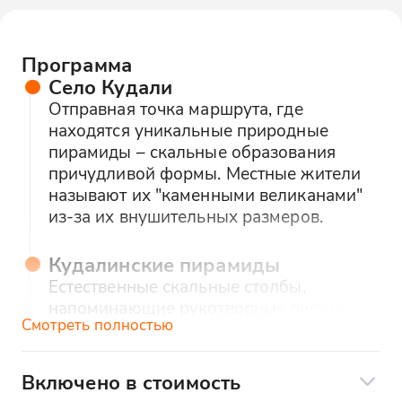
Программа
Село Кудали
Отправная точка маршрута, где
находятся уникальные природные
пирамиды – скальные образования
причудливой формы. Местные жители
называют их "каменными великанами"
из-за их внушительных размеров.
Кудалинские пирамиды
Естественные скальные столбы,
напоминающие рукотворные пирамиды.
Смотреть полностью
Образовались в результате ветровой и
водной эрозии. Отличное место для
фотосессии и изучения геологии
Включено в стоимость
Дагестана.