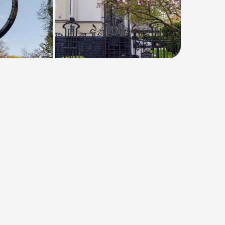
Тип
:
Мини-группа
Размер группы
:
До 20 человек
Длительность
:
3 часа
Расписание
:
ежедневно
Время
:
09:00, 12:00, 16:00
от 2000₽
Предоплата от
600₽
. Остаток
оплачивается на месте.