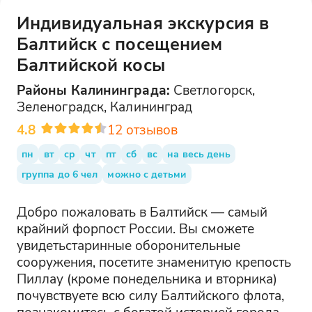
Индивидуальная экскурсия в
Балтийск с посещением
Балтийской косы
Районы
Калининграда
:
Светлогорск,
Зеленоградск, Калининград
4.8
12
отзывов
пн
вт
ср
чт
пт
сб
вс
на весь день
группа до 6 чел
можно с детьми
Добро пожаловать в Балтийск — самый
крайний форпост России. Вы сможете
увидетьстаринные оборонительные
сооружения, посетите знаменитую крепость
Пиллау (кроме понедельника и вторника)
почувствуете всю силу Балтийского флота,
познакомитесь с богатой историей города