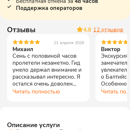
Бесплатная отмена за
48 часов
Поддержка операторов
Отзывы
4.8
12
отзывов
21 апреля 2026
Михаил
Виктор
Семь с половиной часов
Экскурсия
пролетели незаметно. Гид
замечатель
умело держал внимание и
увлекател
рассказывал интересно. Я
о Балтийск
остался очень доволен
Особенно 
поездкой.
руины зап
Читать полностью
Читать по
музей «Ста
Описание услуги