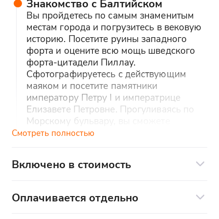
Знакомство с Балтийском
Вы пройдетесь по самым знаменитым
местам города и погрузитесь в вековую
историю. Посетите руины западного
форта и оцените всю мощь шведского
форта-цитадели Пиллау.
Сфотографируетесь с действующим
маяком и посетите памятники
императору Петру I и императрице
Елизавете Петровне. Прогуливаясь по
Морскому бульвару, вы сможете
понаблюдать за кораблями и
Смотреть полностью
полюбуетесь стаей лебедей, которые,
скользя по акватории Балтийского моря,
Включено в стоимость
словно пушинки, еще больше
Индивидуальный трансфер по программе
подчеркивают мощь военных судов.
Посетите Свято-Георгиевский собор,
Экскурсионное сопровождение
Оплачивается отдельно
прогуляетесь по улочкам старого
Оплачивается отдельно:
города, где сможете увидеть какое