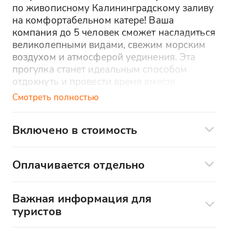
по живописному Калининградскому заливу
на комфортабельном катере! Ваша
компания до 5 человек сможет насладиться
великолепными видами, свежим морским
воздухом и атмосферой уединения. Эта
прогулка станет идеальным способом
отдохнуть и провести время вместе.
Смотреть полностью
Включено в стоимость
На катере есть площадки для купания и
лесенка
Оплачивается отдельно
Купание в теплое время года
Дополнительные услуги по
Вода, туалет, газовая плита
желанию:
Важная информация для
Набор необходимой посуды
туристов
С собой разрешается брать любую еду и
Отправление и расписание:
Музыка
напитки. Однако,
запрещается