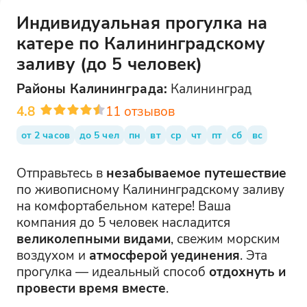
Индивидуальная прогулка на
катере по Калининградскому
заливу (до 5 человек)
Районы
Калининграда
:
Калининград
4.8
11
отзывов
от 2 часов
до 5 чел
пн
вт
ср
чт
пт
сб
вс
Отправьтесь в
незабываемое путешествие
по живописному Калининградскому заливу
на комфортабельном катере! Ваша
компания до 5 человек насладится
великолепными видами
, свежим морским
воздухом и
атмосферой уединения
. Эта
прогулка — идеальный способ
отдохнуть и
провести время вместе
.