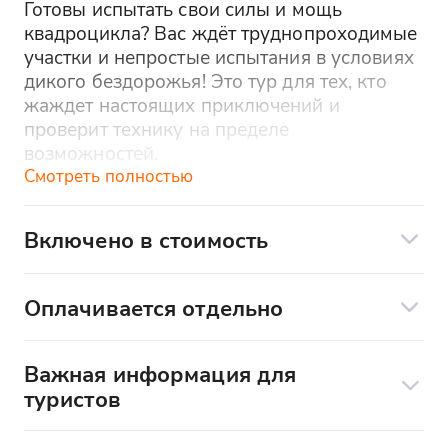
Готовы испытать свои силы и мощь
квадроцикла? Вас ждёт труднопроходимые
участки и непростые испытания в условиях
дикого бездорожья! Это тур для тех, кто
жаждет настоящих приключений и
проверит технику на пределе
возможностей.
Смотреть полностью
Программа:
Вас ждёт сложный рельеф, а также
Включено в стоимость
непредвиденные трудности для любителей
Аренда квадроцикла (только для
проверить себя. Может ехать только
водителя, пассажира на этот маршрут
водитель (без пассажира)
Оплачивается отдельно
брать нельзя)
Остановка на ланч в середине пути.
Транспорт до места сбора
Инструктаж по технике безопасности
Важная информация для
Инструктаж по вождению
туристов
Защитная экипировка (защитные
Отправление и расписание:
костюмы от грязи, резиновые сапоги,