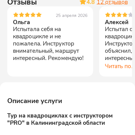
Отзывы
4.8
12
отзывов
25 апреля 2026
Ольга
Алексей
Испытала себя на
Испытал се
квадроцикле и не
квадроцикл
пожалела. Инструктор
Инструкто
внимательный, маршрут
объяснил,
интересный. Рекомендую!
интересный
Чувствовал
Читать по
Описание услуги
Тур на квадроциклах с инструктором
"PRO" в Калининградской области