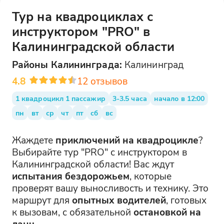
Тур на квадроциклах с
инструктором "PRO" в
Калининградской области
Районы
Калининграда
:
Калининград
4.8
12
отзывов
1 квадроцикл 1 пассажир
3-3.5 часа
начало в 12:00
пн
вт
ср
чт
пт
сб
вс
Жаждете
приключений на квадроцикле
?
Выбирайте тур "PRO" с инструктором в
Калининградской области! Вас ждут
испытания бездорожьем
, которые
проверят вашу выносливость и технику. Это
маршрут для
опытных водителей
, готовых
к вызовам, с обязательной
остановкой на
ланч
.