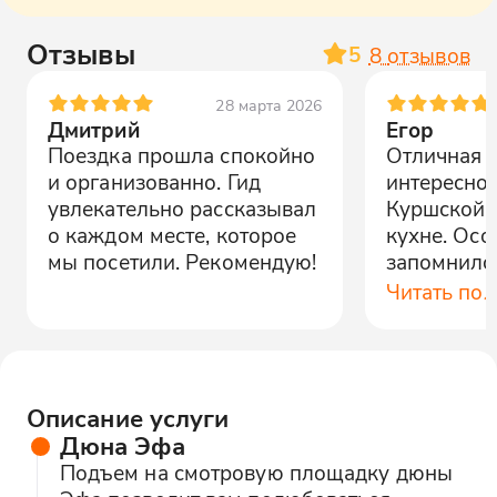
Отзывы
5
8
отзывов
28 марта 2026
Дмитрий
Егор
Поездка прошла спокойно
Отличная э
и организованно. Гид
интересно 
увлекательно рассказывал
Куршской к
о каждом месте, которое
кухне. Осо
мы посетили. Рекомендую!
запомнилс
по строган
Читать по
Описание услуги
Дюна Эфа
Подъем на смотровую площадку дюны