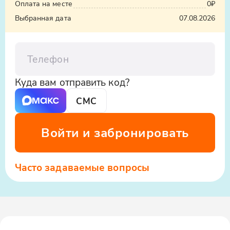
сыроварню, где вы узнаете о процессе
включает трансфер, сопровождение
Оплата на месте
0₽
erid:5jtCeReNx12oajvEYHEZWY9
сыроварения, продегустируете
опытного гида и дегустации - всё, чтобы ваш
Выбранная дата
07.08.2026
крафтовые сыры и посетите
день был наполнен новыми впечатлениями
шоколадную фабрику для дегустации
и вкусовыми открытиями!
Телефон
необычного шоколада.
Куда вам отправить код?
СМС
Войти и забронировать
Часто задаваемые вопросы