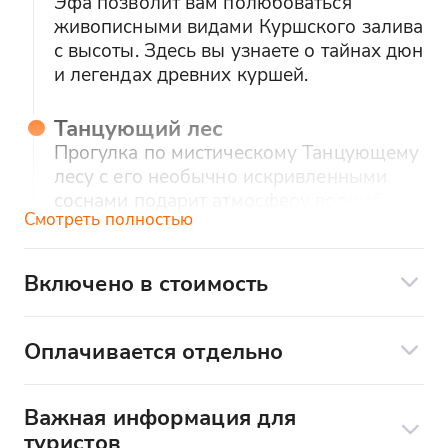
Эфа позволит вам полюбоваться
живописными видами Куршского залива
с высоты. Здесь вы узнаете о тайнах дюн
и легендах древних куршей.
Танцующий лес
Прогулка по мистическому Танцующему
лесу с его необычно искривленными
соснами подарит атмосферу волшебства
Смотреть полностью
и загадок природы.
Королевский почтовый тракт
Включено в стоимость
Вы пройдете среди величественных туй
Транспорт
по старому королевскому почтовому
Экскурсионное сопровождение
Оплачивается отдельно
тракту, по которому когда-то шли
королевские кареты.
Оплачивается отдельно:
Важная информация для
Проезд в национальный парк - 300₽/
Берег Балтики
туристов
взрослый; дети и пенсионеры - бесплатно