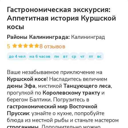
Гастрономическая экскурсия:
Аппетитная история Куршской
косы
Районы
Калининграда
:
Калининград
5
8
отзывов
до 4 чел
на 6 часов
пн
вт
ср
чт
пт
вс
Ваше незабываемое приключение на
Куршской косе
! Насладитесь величием
дюны Эфа
, мистикой
Танцующего леса
,
прогулкой по
Королевскому тракту
и
берегом Балтики. Погрузитесь в
гастрономический мир Восточной
Пруссии
: узнайте о кухне, попробуйте
блюда из местной рыбы и станьте мастером
строганины
. Дополнительно можно