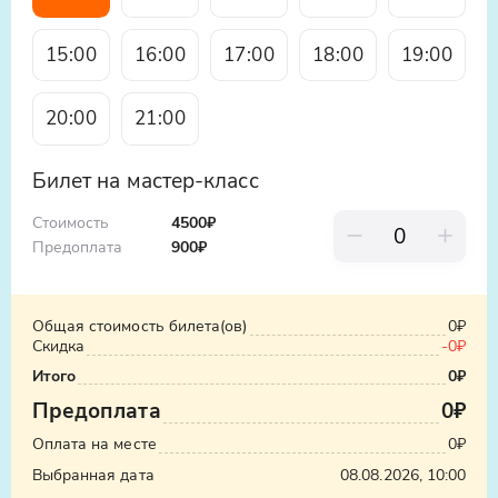
Вы сможете не только научиться готовить,
15:00
16:00
17:00
18:00
19:00
но и насладиться результатом своего труда,
отведав приготовленные блюда.
20:00
21:00
Присоединяйтесь к нам и откройте для себя
богатство кенигсбергской кухни!
Билет на мастер-класс
Стоимость
4500₽
Предоплата
900
₽
Узнать стоимость такси
Общая стоимость билета(ов)
0₽
ООО «Яндекс.Такси», ИНН: 7704340310,
Скидка
-
0₽
erid:5jtCeReNx12oajvEYHEZWY9
Итого
0₽
Предоплата
0₽
Оплата на месте
0₽
Выбранная дата
08.08.2026, 10:00