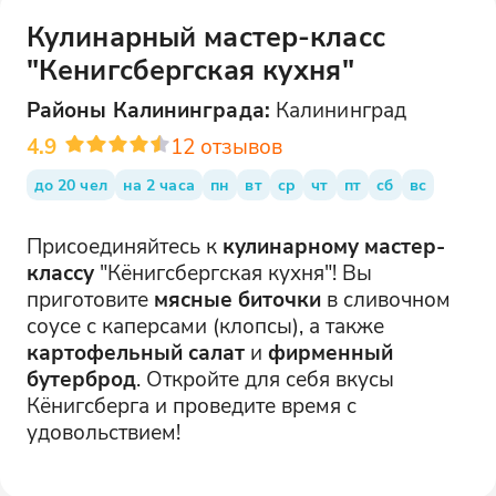
Кулинарный мастер-класс
"Кенигсбергская кухня"
Районы
Калининграда
:
Калининград
4.9
12
отзывов
до 20 чел
на 2 часа
пн
вт
ср
чт
пт
сб
вс
Присоединяйтесь к
кулинарному мастер-
классу
"Кёнигсбергская кухня"! Вы
приготовите
мясные биточки
в сливочном
соусе с каперсами (клопсы), а также
картофельный салат
и
фирменный
бутерброд
. Откройте для себя вкусы
Кёнигсберга и проведите время с
удовольствием!