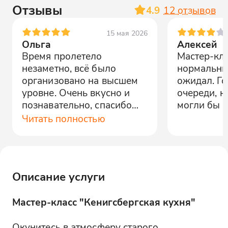
Отзывы
4.9
12
отзывов
15 мая 2026
Ольга
Алексей
Время пролетело
Мастер-кл
незаметно, всё было
нормальный
организовано на высшем
ожидал. Го
уровне. Очень вкусно и
очереди, н
познавательно, спасибо
могли бы б
организаторам!
Читать полностью
Описание услуги
Мастер-класс "Кенигсбергская кухня"
Окунитесь в атмосферу старого