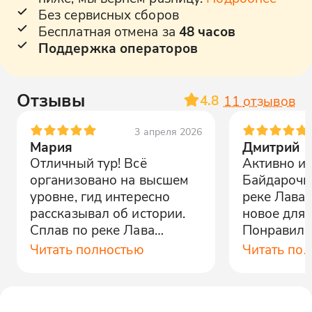
Без сервисных сборов
Бесплатная отмена за
48 часов
Поддержка операторов
Отзывы
4.8
11
отзывов
3 апреля 2026
Мария
Дмитрий
Отличный тур! Всё
Активно и 
организовано на высшем
Байдарочн
уровне, гид интересно
реке Лава -
рассказывал об истории.
новое для 
Сплав по реке Лава
Понравилос
оставил приятные
рассказыва
Читать полностью
Читать по
впечатления.
этих мест.