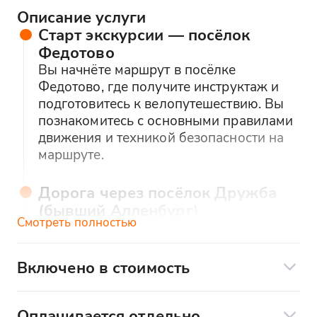
Описание услуги
Старт экскурсии — посёлок
Федотово
Вы начнёте маршрут в посёлке
Федотово, где получите инструктаж и
подготовитесь к велопутешествию. Вы
познакомитесь с основными правилами
движения и техникой безопасности на
маршруте.
Дорога через посёлок Дружба
(бывший Алленбург)
Смотреть полностью
Вы поедете через бывший немецкий
город Алленбург, ныне посёлок Дружба.
Вы увидите архитектуру,
Включено в стоимость
сохранившуюся с времён Восточной
Экскурсионное сопровождение
Пруссии, и узнаете, как изменилась
Инструктаж по технике безопасности
местность за сто лет.
Оплачивается отдельно