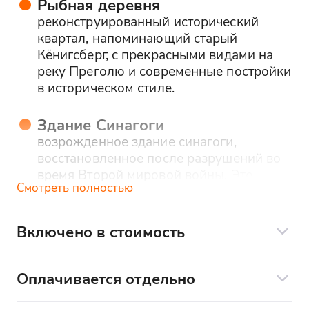
Рыбная деревня
реконструированный исторический
квартал, напоминающий старый
Кёнигсберг, с прекрасными видами на
реку Преголю и современные постройки
в историческом стиле.
Здание Синагоги
возрожденное здание синагоги,
восстановленное после разрушений во
время Второй мировой войны. Это
Смотреть полностью
символ возрождения еврейской
общины в Калининграде.
Включено в стоимость
Остров Канта
Транспорт
сердце старого Кёнигсберга, где
Экскурсионное сопровождение
Оплачивается отдельно
находится Кафедральный собор и
мемориал захоронения философа
Посещение Форта №5
Дополнительные услуги по желанию: