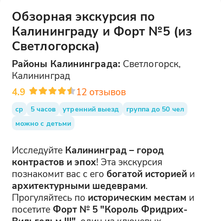
Обзорная экскурсия по
Калининграду и Форт №5 (из
Светлогорска)
Районы
Калининграда
:
Светлогорск,
Калининград
4.9
12
отзывов
ср
5 часов
утренний выезд
группа до 50 чел
можно с детьми
Исследуйте
Калининград – город
контрастов и эпох
! Эта экскурсия
познакомит вас с его
богатой историей
и
архитектурными шедеврами
.
Прогуляйтесь по
историческим местам
и
посетите
Форт № 5 "Король Фридрих-
Вильгельм III"
, один из ключевых