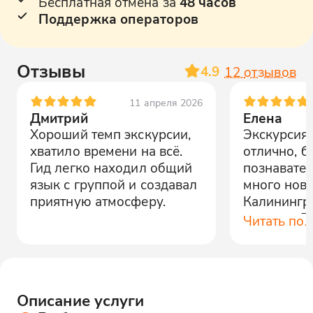
Бесплатная отмена за
48 часов
Поддержка операторов
Отзывы
4.9
12
отзывов
11 апреля 2026
Дмитрий
Елена
Хороший темп экскурсии,
Экскурсия
хватило времени на всё.
отлично, б
Гид легко находил общий
познавател
язык с группой и создавал
много ново
приятную атмосферу.
Калинингра
истории. Р
Читать по
Описание услуги