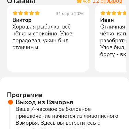
Отзывы
4.8
12
отзывов
31 марта 2026
Виктор
Иван
Хорошая рыбалка, всё
Отличная 
чётко и спокойно. Улов
чётко, кап
порадовал, ужин был
разобратьс
отличным.
Улов был, 
борту - вку
Программа
Выход из Взморья
Ваше 7-часовое рыболовное
приключение начнется из живописного
Взморья. Здесь вы встретитесь с