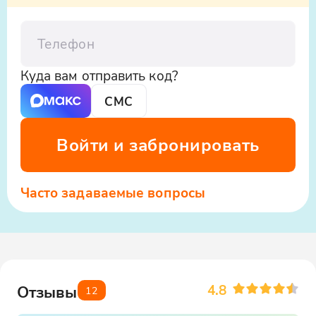
ООО «Яндекс.Такси», ИНН: 7704340310,
erid:5jtCeReNx12oajvEYHEZWY9
Телефон
Куда вам отправить код?
СМС
Войти и забронировать
Часто задаваемые вопросы
4.8
Отзывы
12