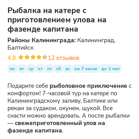
Рыбалка на катере с
приготовлением улова на
фазенде капитана
Районы
Калининграда
:
Калининград,
Балтийск
4.8
12
отзывов
пн
вт
ср
чт
пт
сб
вс
на 7 часов
до 2 чел
Подарите себе
рыболовное приключение
с
комфортом! 7-часовой тур на катере по
Калининградскому заливу, Балтике или
рекам за судаком, окунем, щукой. Все
снасти можно арендовать. А после рыбалки
—
свежеприготовленный улов на
фазенде капитана
.