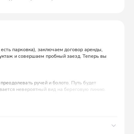
 есть парковка), заключаем договор аренды,
уктаж и совершаем пробный заезд. Теперь вы
преодолевать ручей и болото. Путь будет
ывается невероятный вид на береговую линию.
 где проходит ланч: клаб-сэндвич с творожным
сделать крутые фото, а также узнать об истории
ловек,