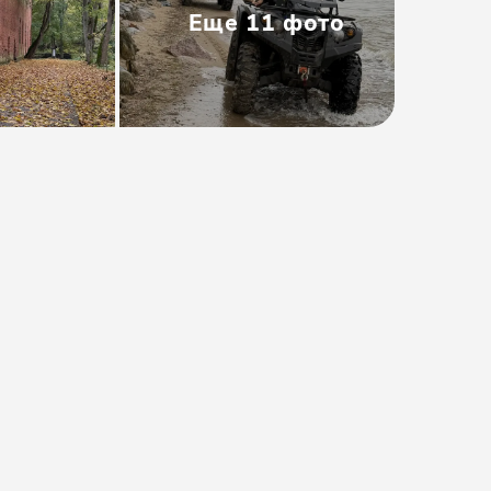
Еще
11
фото
Тип
:
Мини-группа
Размер группы
:
8 человек
Длительность
:
6-8 часов
Расписание
:
ежедневно
Время
:
10:00
от 24000₽
Предоплата от
4800₽
. Остаток
оплачивается на месте.