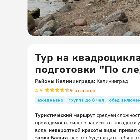
Тур на квадроцикл
подготовки "По сле
Районы
Калининграда
:
Калининград
4.9
9
отзывов
ежедневно
группа до 8 чел
обед включе
Туристический маршрут
средней сложнос
проходимость сильно зависит от погодных у
воде,
невероятной красоты виды
,
привал 
замка Бальга
: всё это будет ждать тебя в 