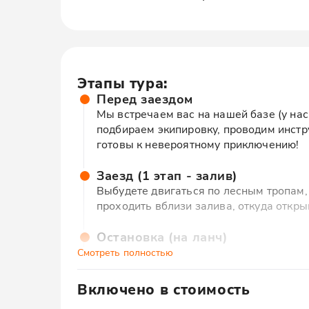
Этапы тура:
Перед заездом
Мы встречаем вас на нашей базе (у нас
подбираем экипировку, проводим инстр
готовы к невероятному приключению!
Заезд (1 этап - залив)
Выбудете двигаться по лесным тропам, 
проходить вблизи залива, откуда откр
Остановка (на ланч)
Мы останавливаемся на берегу залива,
Смотреть полностью
сыром и горячий напиток. Здесь можно 
местности.
Включено в стоимость
-аренда квадроцикла с посадкой до 2-х че