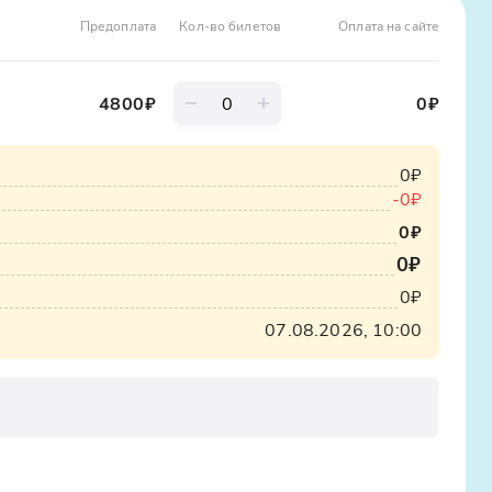
алуй, это один из самых приятных этапов вашего
скупаться, в более прохладное время просто
Предоплата
Кол-во билетов
Оплата на сайте
ых ракушек.
4800
₽
0
₽
лее вернётесь на лесные тропы. На обратном пути
е крутой подъём из ручья. Справитесь ли вы с ним
0₽
-
0₽
0₽
0₽
0₽
x12oajvEYHEZWY9
07.08.2026, 10:00