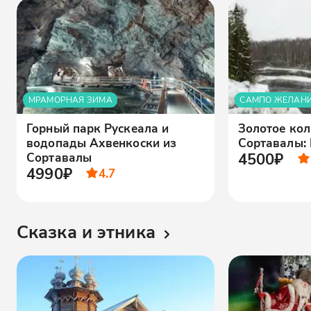
МРАМОРНАЯ ЗИМА
САМПО ЖЕЛАН
Горный парк Рускеала и
Золотое кол
водопады Ахвенкоски из
Сортавалы: 
4500₽
Сортавалы
4990₽
4.7
Сказка и этника