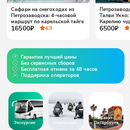
Сафари на снегоходах из
Петрозаводс
Петрозаводска: 4-часовой
Талви Укко:
маршрут по карельской тайге
Карелию чу
16500₽
6500₽
4.9
Гарантия лучшей цены
Без сервисных сборов
Бесплатная отмена за 48 часов
Поддержка операторов
Из Санкт-
Экскурсии
Снегоходы
Петербурга