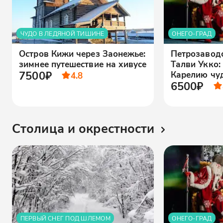
ЧУДО В ЛЕДЯНОЙ ТИШИНЕ
ОНЕГО-ГРАД
Остров Кижи через Заонежье:
Петрозаводс
зимнее путешествие на хивусе
Талви Укко:
7500₽
Карелию чу
4.8
6500₽
Столица и окрестности
ПЕРВЫЙ СНЕГ ПОД ШЛЕМОМ
ОНЕГО-ГРАД