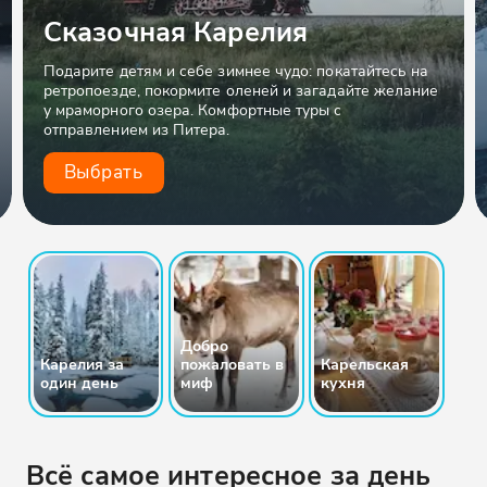
Сказочная Карелия
Подарите детям и себе зимнее чудо: покатайтесь на
ретропоезде, покормите оленей и загадайте желание
у мраморного озера. Комфортные туры с
отправлением из Питера.
Выбрать
Добро
Карелия за
пожаловать в
Карельская
один день
миф
кухня
Всё самое интересное за день