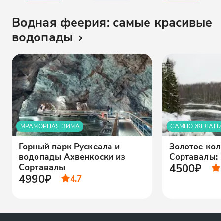
Водная феерия: самые красивые
водопады
МРАМОРНАЯ ЗИМА
САМПО ЖЕЛАН
Горный парк Рускеала и
Золотое кол
водопады Ахвенкоски из
Сортавалы: 
4500₽
Сортавалы
4990₽
4.7