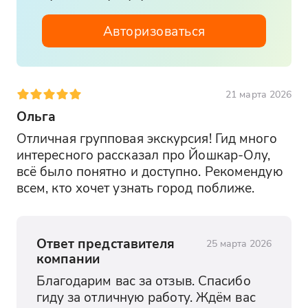
Расслабьтесь в "Итальянском парке",
живописном месте, напоминающем
Авторизоваться
атмосферу итальянских садов. Это
идеальное место для прогулки и отдыха,
где вы сможете насладиться красотой
природы и архитектуры.
21 марта 2026
Ольга
Отличная групповая экскурсия! Гид много 
интересного рассказал про Йошкар-Олу, 
всё было понятно и доступно. Рекомендую 
всем, кто хочет узнать город поближе.
Ответ представителя
25 марта 2026
компании
Благодарим вас за отзыв. Спасибо 
гиду за отличную работу. Ждём вас 