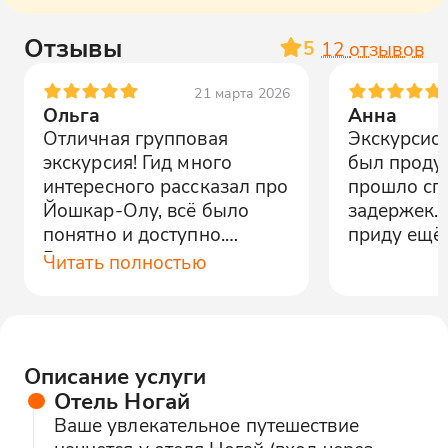
Отзывы
5
12
отзывов
21 марта 2026
Ольга
Анна
Отличная групповая
Экскурсио
экскурсия! Гид много
был продум
интересного рассказал про
прошло сп
Йошкар-Олу, всё было
задержек.
понятно и доступно.
приду ещё!
Рекомендую всем, кто
Читать полностью
хочет узнать город
поближе.
Описание услуги
Отель Ногай
Ваше увлекательное путешествие