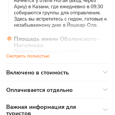
начнется у отеля Ногай (вход через
Арку) в Казани, где ежедневно в 09:30
собираются группы для отправления.
Здесь вы встретитесь с гидом, готовые к
незабываемому дню в Йошкар-Оле.
Площадь имени Оболенского-
Ноготкова
Посетите Площадь имени Оболенского-
Смотреть полностью
Ноготкова, центральную площадь
города, носящую имя его основателя,
князя Оболенского-Ноготкова. Здесь
Включено в стоимость
сосредоточены главные
Транспорт
достопримечательности, с которых вы
Экскурсионное сопровождение
начнете знакомство с историей Йошкар-
Оплачивается отдельно
Олы.
Оплачивается отдельно (по желанию):
Важная информация для
Аренда радиогида для лучшей слышимости
Самые точные марийские часы –
туристов
– 200₽/чел (наличными)
"часы с осликом"