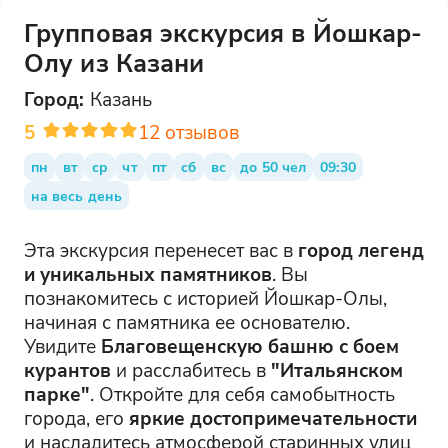
Групповая экскурсия в Йошкар-
Олу из Казани
Город:
Казань
5
12
отзывов
пн
вт
ср
чт
пт
сб
вс
до 50 чел
09:30
на весь день
Эта экскурсия перенесет вас в
город легенд
и уникальных памятников
. Вы
познакомитесь с историей Йошкар-Олы,
начиная с памятника ее основателю.
Увидите
Благовещенскую башню с боем
курантов
и расслабитесь в
"Итальянском
парке"
. Откройте для себя самобытность
города, его
яркие достопримечательности
и насладитесь атмосферой старинных улиц