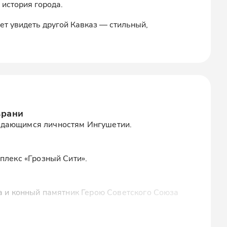
 история города.
чет увидеть другой Кавказ — стильный,
зрани
ыдающимся личностям Ингушетии.
плекс «Грозный Сити».
ла и конный памятник Герою Советского Союза