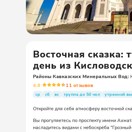
Восточная сказка: 
день из Кисловодс
Районы
Кавказских Минеральных Вод
:
4.8
11
отзывов
ср
сб
вс
группа до 50 чел
утренний в
Откройте для себя атмосферу восточной ск
Вы прогуляетесь по проспекту имени Ахмат
насладитесь видами с небоскрёба "Грозный-