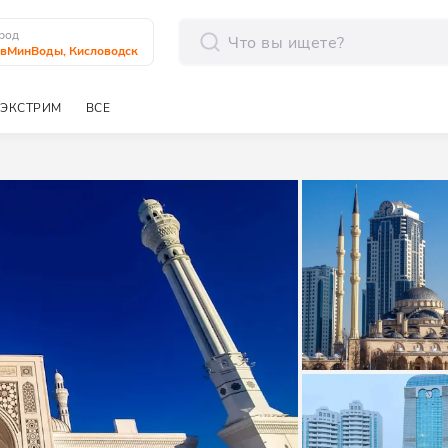
род
вМинВоды, Кисловодск
отправить
ЭКСТРИМ
ВСЕ