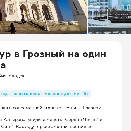
тур в Грозный на один
ка
Кисловодск
ыезд
на весь день
можно с детьми
5+
азки в современной столице Чечни — Грозном.
а Кадырова, увидите мечеть "Сердце Чечни" и
Сити". Вас ждут яркие эмоции, восточная