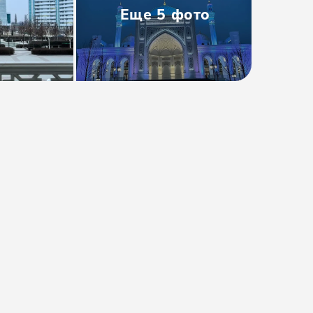
Еще
5
фото
Тип
:
Групповая
Размер группы
:
до 50 человек
Длительность
:
17 часов
Расписание
:
ср, сб, вс
Время
:
05:00
от 5000₽
от
5600 ₽
Предоплата от
1000₽
. Остаток
оплачивается на месте.