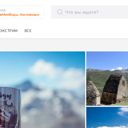
род
вМинВоды, Кисловодск
отправить
ЭКСТРИМ
ВСЕ