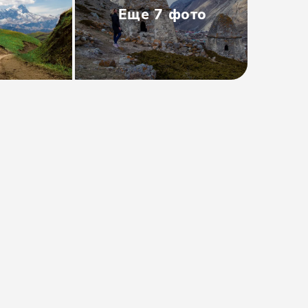
Еще
7
фото
Тип
:
Групповая
Размер группы
:
до 8 человек
Длительность
:
12 часов
Расписание
:
ср, пт, вс
Время
:
07:00
от 4500₽
от
5100 ₽
Предоплата от
900₽
. Остаток
оплачивается на месте.