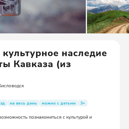
 культурное наследие
ты Кавказа (из
Кисловодск
езд
на весь день
можно с детьми
3+
возможность познакомиться с культурой и