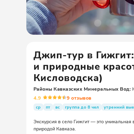
Джип-тур в Гижгит:
и природные красо
Кисловодска)
Районы
Кавказских Минеральных Вод
:
4.9
9
отзывов
ср
пт
вс
группа до 8 чел
утренний вы
Экскурсия в село Гижгит — это уникальная 
природой Кавказа.