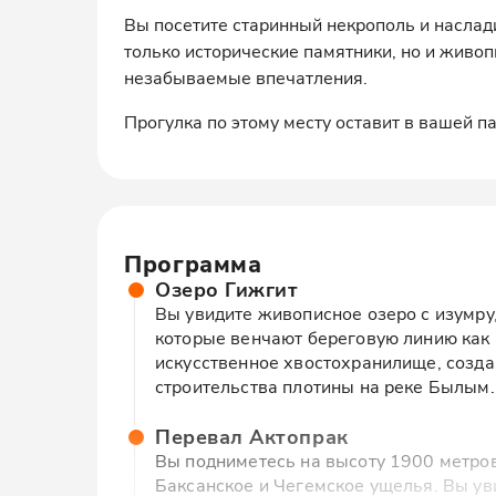
Вы посетите старинный некрополь и наслад
только исторические памятники, но и живо
незабываемые впечатления.
Прогулка по этому месту оставит в вашей п
Программа
Озеро Гижгит
Вы увидите живописное озеро с изумру
которые венчают береговую линию как 
искусственное хвостохранилище, созда
строительства плотины на реке Былым.
Перевал Актопрак
Вы подниметесь на высоту 1900 метров
Баксанское и Чегемское ущелья. Вы у