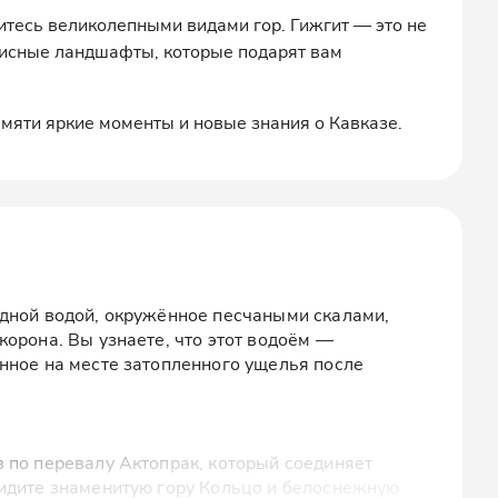
итесь великолепными видами гор. Гижгит — это не
писные ландшафты, которые подарят вам
амяти яркие моменты и новые знания о Кавказе.
дной водой, окружённое песчаными скалами,
корона. Вы узнаете, что этот водоём —
нное на месте затопленного ущелья после
 по перевалу Актопрак, который соединяет
видите знаменитую гору Кольцо и белоснежную