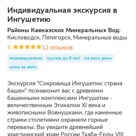
Индивидуальная экскурсия в
Ингушетию
Районы
Кавказских Минеральных Вод
:
Кисловодск, Пятигорск, Минеральные воды
5
12
отзывов
индивидуально
группа до 8 чел
на весь день
цена за авто
Экскурсия "Сокровища Ингушетии: страна
башен" познакомит вас с древними
башенными комплексами Ингушетии -
величественным Эгикалом XI века и
живописными Вовнушками, где каменные
стражи столетиями охраняли горные
перевалы. Вы увидите древнейший
христианский храм России Тхаба-Ерды VIII