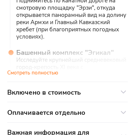
Поднимитесь по канатной дороге на
смотровую площадку "Эрзи", откуда
открывается панорамный вид на долину
реки Армхи и Главный Кавказский
хребет (при благоприятных погодных
условиях).
Башенный комплекс "Эгикал"
Исследуйте крупнейший средневековый
город-крепость XI века с
Смотреть полностью
сохранившимися боевыми башнями
высотой до 30 метров, жилыми
сооружениями и склепами, узнав
Включено в стоимость
историю рода Цуровых.
Включено в стоимость:
Башенный комплекс "Вовнушки"
Оплачивается отдельно
Трансфер на комфортабельном
Восхититесь тремя легендарными
Дополнительные расходы - по желанию:
микроавтобусе
башнями, расположенными на
Услуги профессионального гида
Важная информация для
Обед в кафе:
300-500 ₽
вершинах разделённых скал, и