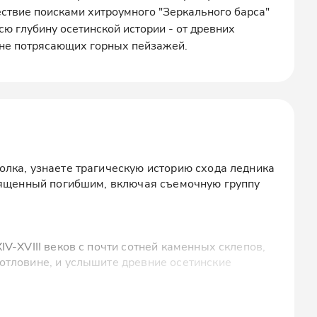
ствие поисками хитроумного "Зеркального барса"
сю глубину осетинской истории - от древних
оне потрясающих горных пейзажей.
лка, узнаете трагическую историю схода ледника
вященный погибшим, включая съемочную группу
V-XVIII веков с почти сотней каменных склепов,
отловине, и услышите древние осетинские