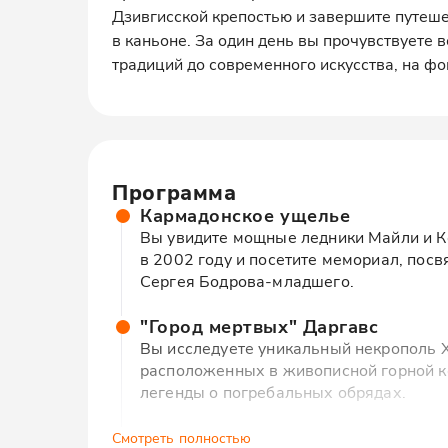
Дзивгисской крепостью и завершите путеше
в каньоне. За один день вы прочувствуете в
традиций до современного искусства, на ф
Программа
Кармадонское ущелье
Вы увидите мощные ледники Майли и Ко
в 2002 году и посетите мемориал, пос
Сергея Бодрова-младшего.
"Город мертвых" Даргавс
Вы исследуете уникальный некрополь XI
расположенных в живописной горной к
легенды о погребальных обрядах.
Какадурский перевал
Смотреть полностью