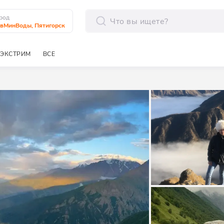
род
вМинВоды, Пятигорск
отправить
ЭКСТРИМ
ВСЕ