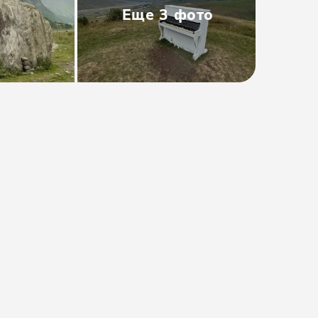
Еще
3
фото
Тип
:
Индивидуальная
Размер группы
:
До 8 человек
Длительность
:
12-14 часов
от 22500₽
Предоплата от
4500₽
. Остаток
оплачивается на месте.
Проверить даты