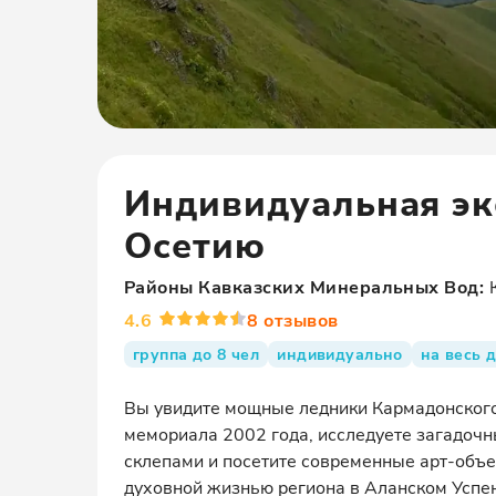
Индивидуальная эк
Осетию
Районы
Кавказских Минеральных Вод
:
4.6
8
отзывов
группа до 8 чел
индивидуально
на весь 
Вы увидите мощные ледники Кармадонского 
мемориала 2002 года, исследуете загадочн
склепами и посетите современные арт-объе
духовной жизнью региона в Аланском Успен