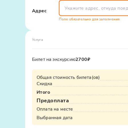
большую так и в меньшую сторону.
Рекомендуем иметь при себе наличные, 
Отличие этой экскурсии - в идеальном соч
Адрес
покупку сувенирной продукции и прочие
погрузиться в атмосферу кавказского гост
Поле обязательно для заполнения
не только яркие впечатления, но и массу п
Услуга
Билет на экскурсию
2700₽
Общая стоимость билета(ов)
Скидка
Итого
Предоплата
Оплата на месте
Выбранная дата