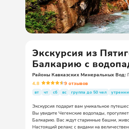
Экскурсия из Пяти
Балкарию с водопа
Районы
Кавказских Минеральных Вод
:
4.8
9
отзывов
вт
чт
сб
вс
группа до 50 чел
утренни
Экскурсия подарит вам уникальное путешес
Вы увидите Чегемские водопады, прогуляе
Балкарию. Вас ждут старинные башни, живо
Настоящий релакс с видами на величествен