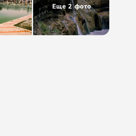
Еще
2
фото
Тип
:
Групповая
Размер группы
:
до 50 человек
Длительность
:
13 часов
Расписание
:
вт, чт, сб, вс
Время
:
06:50
от 2700₽
Предоплата от
540₽
. Остаток
оплачивается на месте.