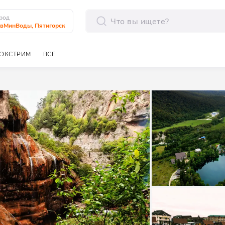
род
вМинВоды, Пятигорск
отправить
ЭКСТРИМ
ВСЕ