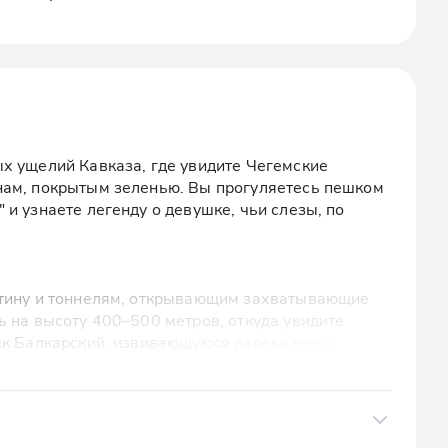
х ущелий Кавказа, где увидите Чегемские
нам, покрытым зеленью. Вы прогуляетесь пешком
и узнаете легенду о девушке, чьи слезы, по
нтину и тоннелям, открывающим захватывающие
ь на высоту 400–500 метров, откуда увидите
ек Балкарский, извивающуюся далеко внизу.
когда крупнейшее балкарское поселение. Здесь
ни Абаевых и Амирхана и узнаете об их