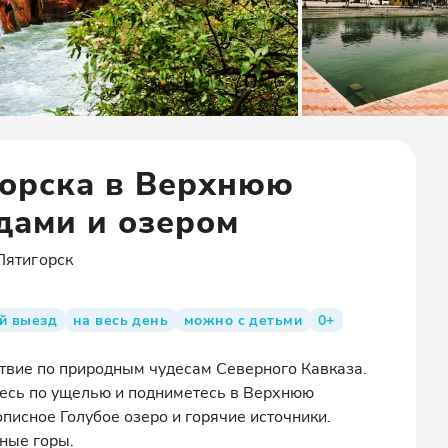
горска в Верхнюю
дами и озером
Пятигорск
й выезд
на весь день
можно с детьми
0+
твие по природным чудесам Северного Кавказа.
тесь по ущелью и подниметесь в Верхнюю
писное Голубое озеро и горячие источники.
ные горы.