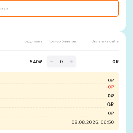
чтобы была возможность оплатить обед в кафе,
етании комфорта автобусной поездки и возможности
 расходы
еприимства и первозданной природы. Вы получите
оложительных эмоций!
Предоплата
Кол-во билетов
Оплата на сайте
540
₽
0
₽
0₽
-
0₽
0₽
0₽
0₽
08.08.2026, 06:50