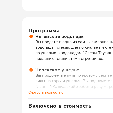
Программа
Чегемские водопады
Вы поедете в одно из самых живописны
водопады, стекающие по скальным сте
по ущелью к водопадам "Слезы Таужан" 
преданию, стали этими струями воды.
Черекское ущелье
Вы продолжите путь по крутому серпа
виды на горы и ущелья. Вы подниметес
Главный Кавказский хребет и реку Чер
Смотреть полностью
Село Верхняя Балкария
Вы приедете в Верхнюю Балкарию — не
Включено в стоимость
вы осмотрите древние сторожевые баш
В стоимость экскурсии входит: