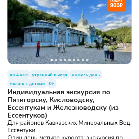
скидка
900
₽
до 4 чел
утренний выезд
на весь день
можно с детьми
0+
Индивидуальная экскурсия по
Пятигорску, Кисловодску,
Ессентукам и Железноводску (из
Ессентуков)
Для районов Кавказских Минеральных Вод:
Ессентуки
Один день, четыре курорта: экскурсия по