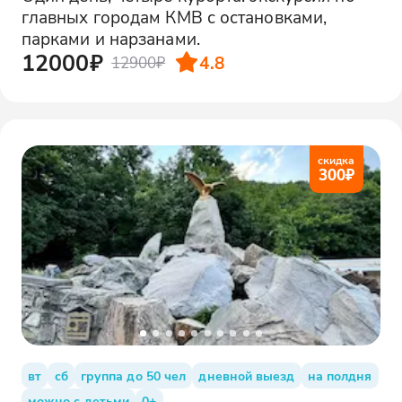
главных городам КМВ с остановками,
парками и нарзанами.
12000₽
4.8
12900₽
скидка
300
₽
вт
сб
группа до 50 чел
дневной выезд
на полдня
можно с детьми
0+