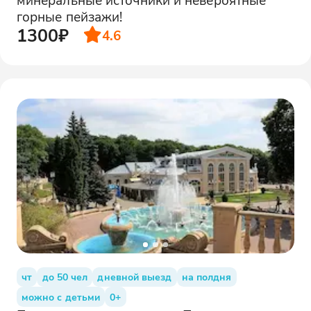
горные пейзажи!
1300₽
4.6
чт
до 50 чел
дневной выезд
на полдня
можно с детьми
0+