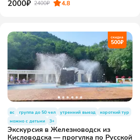
2000₽
4.8
2400₽
скидка
500
₽
вс
группа до 50 чел
утренний выезд
короткий тур
можно с детьми
3+
Экскурсия в Железноводск из
Кисловодска — прогулка по Русской