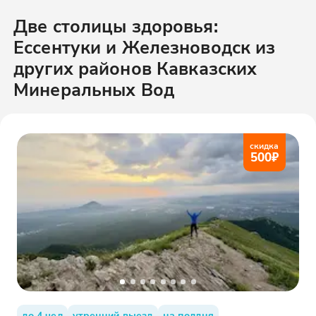
Две столицы здоровья:
Ессентуки и Железноводск
из
других районов
Кавказских
Минеральных Вод
скидка
500
₽
до 4 чел
утренний выезд
на полдня