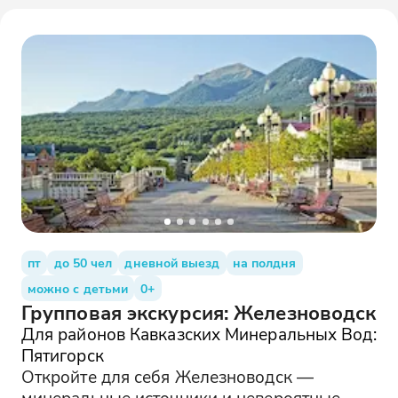
пт
до 50 чел
дневной выезд
на полдня
можно с детьми
0+
Групповая экскурсия: Железноводск
Для районов Кавказских Минеральных Вод:
Пятигорск
Откройте для себя Железноводск —
минеральные источники и невероятные