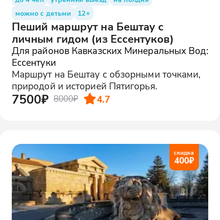
можно с детьми
12+
Пеший маршрут на Бештау с
личным гидом (из Ессентуков)
Для районов Кавказских Минеральных Вод:
Ессентуки
Маршрут на Бештау с обзорными точками,
природой и историей Пятигорья.
7500₽
4.7
8000₽
скидка
400
₽