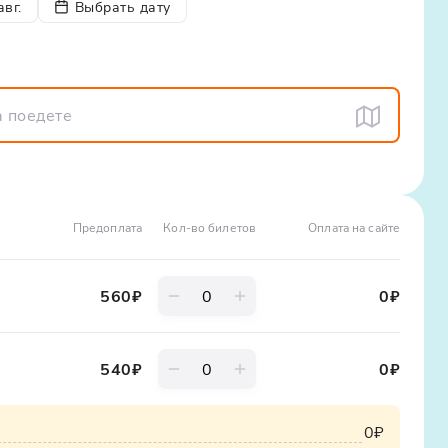
авг.
Выбрать дату
знаете много нового о машук КМВ и сможете
ходить в Кисловодске и куда сходить в Пятигорске.
и поможем составить представление об афишах
трясающие фотографии, насладиться чистым
аждый турист должен иметь при себе документ
Предоплата
Кол-во билетов
Оплата на сайте
ы прибыть за 10 минут до назначенного времени
ориентировочное – и может варьироваться как в
560
₽
0
₽
540
₽
0
₽
0₽