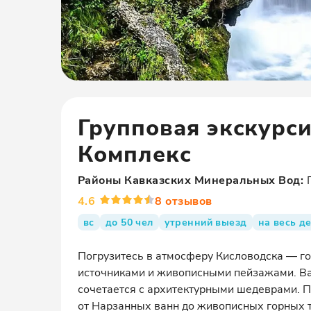
Групповая экскурс
Комплекс
Районы
Кавказских Минеральных Вод
:
4.6
8
отзывов
вс
до 50 чел
утренний выезд
на весь д
Погрузитесь в атмосферу Кисловодска — г
источниками и живописными пейзажами. Вас
сочетается с архитектурными шедеврами. П
от Нарзанных ванн до живописных горных т