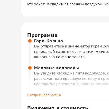
кто хочет насладиться свежим воздухом, кр
Программа
Гора-Кольцо
Вы отправитесь к знаменитой горе-Коль
природный памятник с гигантским скво
живописно на фоне заката.
Медовые водопады
Вы увидите каскад из пяти водопадов, 
расскажет вам красивую легенду о про
насладиться свежестью водных потоко
Чайный домик
Смотреть полностью
В уютном чайном домике вы попробуете
можно не только насладиться вкусами 
Включено в стоимость