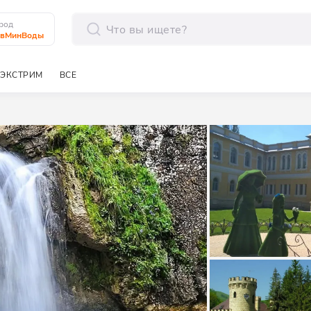
род
авМинВоды
отправить
ЭКСТРИМ
ВСЕ