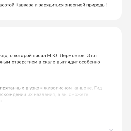
асотой Кавказа и зарядиться энергией природы!
цо, о которой писал М.Ю. Лермонтов. Этот
зным отверстием в скале выглядит особенно
спрятанных в узком живописном каньоне. Гид
исхождении их названия, а вы сможете
в.
 горный чай, мёд и домашнее варенье. Здесь
природы, но и приобрести натуральные продукты в