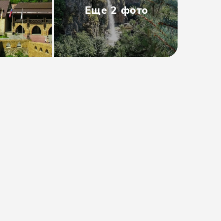
Еще
2
фото
Тип
:
Групповая
Размер группы
:
до 50 человек
Длительность
:
1 день
Расписание
:
вс
Время
:
08:20
от 2800₽
от
3100 ₽
Предоплата от
560₽
. Остаток
оплачивается на месте.