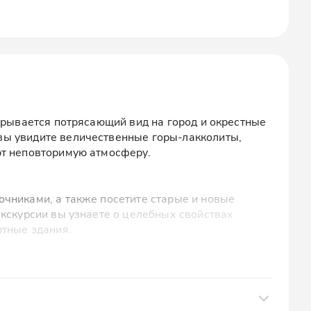
ткрывается потрясающий вид на город и окрестные
ы увидите величественные горы-лакколиты,
ют неповторимую атмосферу.
чниками, а также посетите старые и новые
экскурсии вы узнаете о целебных свойствах
ртные здания.
а
ми писателями, такими как А.С. Пушкин и Л.Н.
де. Во время экскурсии вы узнаете, как Пятигорск
оминания о нем остались в их произведениях.