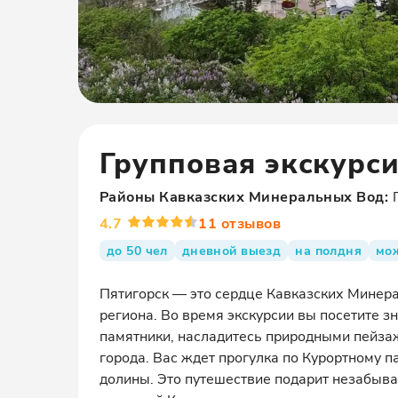
Групповая экскурси
Районы
Кавказских Минеральных Вод
:
4.7
11
отзывов
до 50 чел
дневной выезд
на полдня
мо
Пятигорск — это сердце Кавказских Минера
региона. Во время экскурсии вы посетите 
памятники, насладитесь природными пейзаж
города. Вас ждет прогулка по Курортному п
долины. Это путешествие подарит незабыва