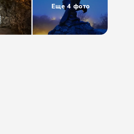
Еще
4
фото
Тип
:
Групповая
Размер группы
:
до 50 человек
Длительность
:
4-5 часов
Расписание
:
ежедневно
Время
:
14:20
от 1200₽
от
1300 ₽
Предоплата от
240₽
. Остаток
оплачивается на месте.