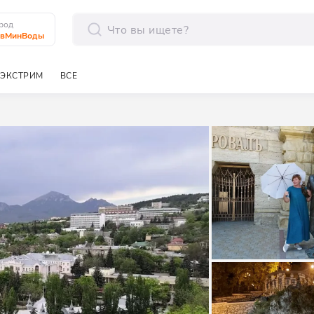
род
авМинВоды
отправить
ЭКСТРИМ
ВСЕ