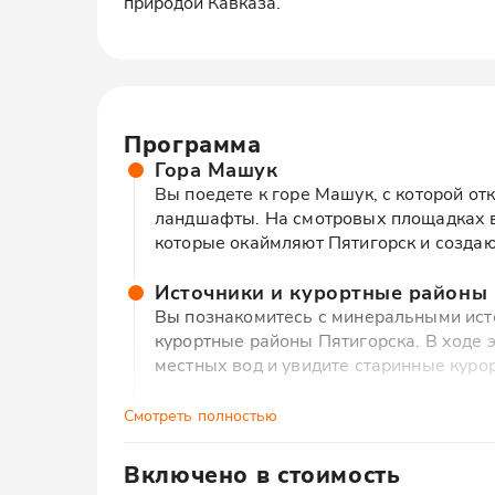
природой Кавказа.
Программа
Гора Машук
Вы поедете к горе Машук, с которой о
ландшафты. На смотровых площадках в
которые окаймляют Пятигорск и созда
Источники и курортные районы
Вы познакомитесь с минеральными исто
курортные районы Пятигорска. В ходе 
местных вод и увидите старинные куро
Литературные места Пятигорск
Смотреть полностью
Вы посетите места, связанные с велики
Толстой, которые побывали в этом горо
Включено в стоимость
повлиял на их творчество и какие восп