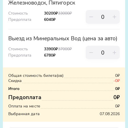
Железноводск, Пятигорск
лучшее освещение в 17:00-18:00.
гибкий, всё внимание - вам. Вы сможете
"Эльбрус в рамке" - естественная
задать гиду любые вопросы, сделать
Стоимость
30200₽
33000
₽
каменная арка, идеально для силуэтных
Предоплата
6040
₽
столько остановок, сколько захотите, и
снимков на закате.
провести время в гармонии с природой.
Выезд из Минеральных Вод (цена за авто)
Стоимость
33900₽
37000
₽
Предоплата
6780
₽
Общая стоимость билета(ов)
0₽
Скидка
-
0₽
Итого
0₽
Предоплата
0₽
Оплата на месте
0₽
Выбранная дата
07.08.2026