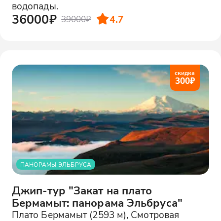
водопады.
36000₽
4.7
39000₽
скидка
300
₽
ПАНОРАМЫ ЭЛЬБРУСА
Джип-тур "Закат на плато
Бермамыт: панорама Эльбруса"
Плато Бермамыт (2593 м), Смотровая