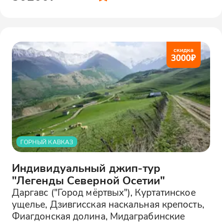
скидка
3000
₽
ГОРНЫЙ КАВКАЗ
Индивидуальный джип-тур
"Легенды Северной Осетии"
Даргавс ("Город мёртвых"), Куртатинское
ущелье, Дзивгисская наскальная крепость,
Фиагдонская долина, Мидаграбинские