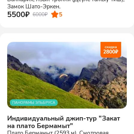
Замок Шато-Эркен.
5500₽
5
6000₽
скидка
2800
₽
ПАНОРАМЫ ЭЛЬБРУСА
Индивидуальный джип-тур "Закат
на плато Бермамыт"
Плато Бермамыт (2593 м), Смотровая