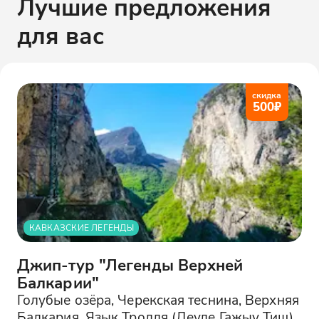
Лучшие предложения
для вас
скидка
500
₽
КАВКАЗСКИЕ ЛЕГЕНДЫ
Джип-тур "Легенды Верхней
Балкарии"
Голубые озёра, Черекская теснина, Верхняя
Балкария, Язык Тролля (Деуле Гажыу Тиш),