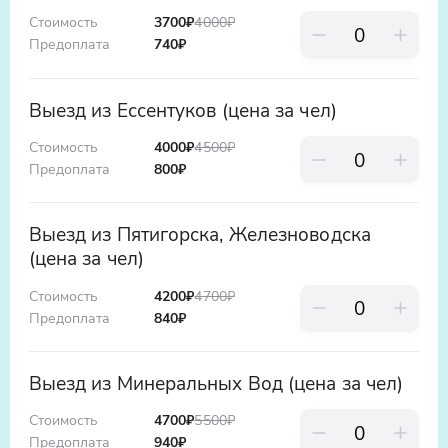
лучшее освещение в 17:00-18:00.
тишиной и гармонией природы, а закат на
Стоимость
3700₽
4000
₽
"Эльбрус в рамке" - естественная
Предоплата
740
₽
плато станет вишенкой на торте - такое
каменная арка, идеально для силуэтных
зрелище точно стоит того, чтобы его
снимков на закате.
увидеть!
Выезд из Ессентуков (цена за чел)
Стоимость
4000₽
4500
₽
Предоплата
800
₽
Выезд из Пятигорска, Железноводска
(цена за чел)
Стоимость
4200₽
4700
₽
Предоплата
840
₽
Выезд из Минеральных Вод (цена за чел)
Стоимость
4700₽
5500
₽
Предоплата
940
₽