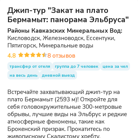
Джип-тур "Закат на плато
Бермамыт: панорама Эльбруса"
Районы
Кавказских Минеральных Вод
:
Кисловодск, Железноводск, Ессентуки,
Пятигорск, Минеральные воды
4.8
8
отзывов
трансфер от отеля
группа до 7 человек
цена за чел
на весь день
дневной выезд
Встречайте захватывающий джип-тур на
плато Бермамыт (2593 м)! Откройте для
себя головокружительные 300-метровые
обрывы, лучшие виды на Эльбрус и редкие
атмосферные феномены, такие как
Брокенский призрак. Прокатитесь по
живописному Скалистому хребту,