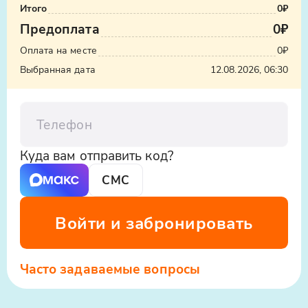
Итого
0₽
Предоплата
0₽
Узнать стоимость такси
Оплата на месте
0₽
ООО «Яндекс.Такси», ИНН: 7704340310,
Выбранная дата
12.08.2026, 06:30
erid:5jtCeReNx12oajvEYHEZWY9
Телефон
Куда вам отправить код?
СМС
Войти и забронировать
Часто задаваемые вопросы