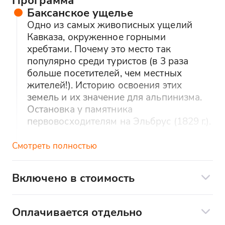
Баксанское ущелье
Одно из самых живописных ущелий
Кавказа, окруженное горными
хребтами. Почему это место так
популярно среди туристов (в 3 раза
больше посетителей, чем местных
жителей!). Историю освоения этих
земель и их значение для альпинизма.
Остановка у памятника
первовосходителям на Эльбрус (1829 г.).
Смотреть полностью
Поляна нарзанов
Натуральные минеральные источники,
бьющие прямо из-под земли. Чем
Включено в стоимость
полезны нарзаны (богаты железом,
Включено:
кальцием, магнием и другими
элементами). Как правильно пить
Оплачивается отдельно
Транспортное обслуживание
лечебную воду и кому она особенно
Дополнительные расходы: