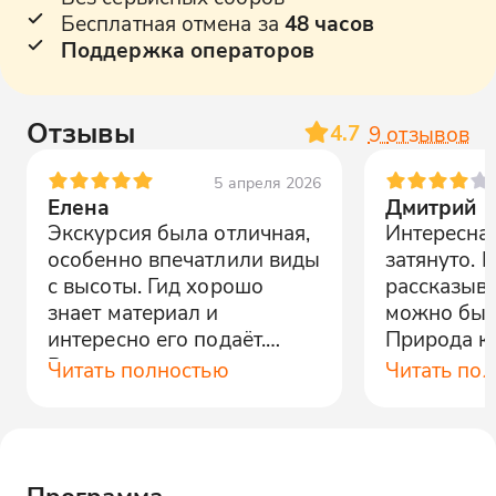
Бесплатная отмена за
48 часов
Поддержка операторов
Отзывы
4.7
9
отзывов
5 апреля 2026
Елена
Дмитрий
Экскурсия была отличная,
Интересная
особенно впечатлили виды
затянуто. 
с высоты. Гид хорошо
рассказыва
знает материал и
можно был
интересно его подаёт.
Природа кр
Рекомендую всем, кто
все ожида
Читать полностью
Читать по
хочет увидеть красоты
оправдалис
Кавказа.
Программа