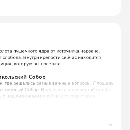
олета пушечного ядра от источника нарзана.
 слобода. Внутри крепости сейчас находится
иция, которую вы посетите.
икольский Собор
ан, где решались самые важные вопросы. Площадь
ественный Собор. Вы узнаете о непростой судьбе
ые нашли вечный покой на его территории.
 и вспомните произведение Лермонтова "Герой
ыла описана дуэль Печорина и Грушницкого.