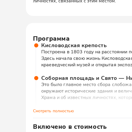
личностях, связанных с этим местом.
Программа
Кисловодская крепость
Построена в 1803 году на расстоянии п
Здесь начала свою жизнь Кисловодская
краеведческий музей и открытая экспоз
Соборная площадь и Свято — Н
Это было главное место сбора слобож
окружают исторические здания и велич
Храма и об известных личностях, котор
Лермонтовская скала
Смотреть полностью
Насладитесь красивыми видами ущелья
нашего времени", ведь именно здесь б
Включено в стоимость