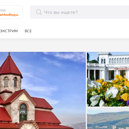
род
авМинВоды
отправить
ЭКСТРИМ
ВСЕ