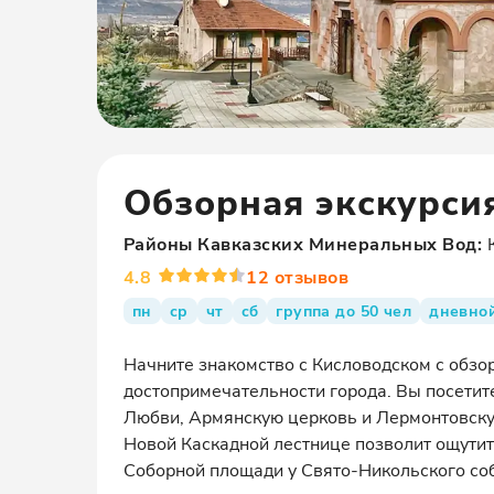
Обзорная экскурси
Районы
Кавказских Минеральных Вод
:
4.8
12
отзывов
пн
ср
чт
сб
группа до 50 чел
дневно
Начните знакомство с Кисловодском с обз
достопримечательности города. Вы посетит
Любви, Армянскую церковь и Лермонтовску
Новой Каскадной лестнице позволит ощутит
Соборной площади у Свято-Никольского собо