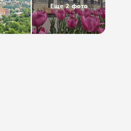
Еще
2
фото
Тип
:
Групповая
Размер группы
:
до 50 человек
Длительность
:
3 часа
Расписание
:
пн, ср, чт, сб
Время
:
14:00
от 1400₽
Предоплата от
280₽
. Остаток
оплачивается на месте.