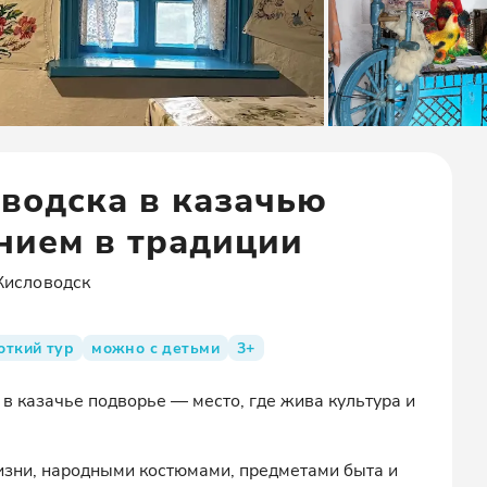
оводска в казачью
нием в традиции
Кисловодск
откий тур
можно с детьми
3+
в казачье подворье — место, где жива культура и
изни, народными костюмами, предметами быта и