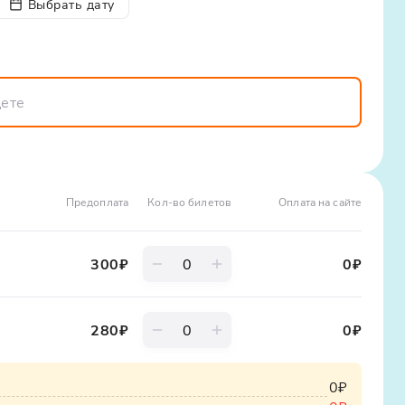
ориентировочное – и может варьироваться как в
Выбрать дату
ние в казачью культуру: вы не просто услышите
чтобы была возможность оплатить обед в кафе или
ь в некоторых обрядах и традициях, почувствовать
до 50 человек
ографии.
Предоплата
Кол-во билетов
Оплата на сайте
300
₽
0
₽
280
₽
0
₽
0₽