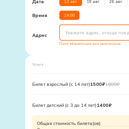
Время возвращения с экскурсий указано 
Дата
12 авг.
19 авг.
26 авг.
большую так и в меньшую сторону.
Отличие этой экскурсии - глубокое погруже
Рекомендуем иметь при себе наличные, 
Время
14:00
рассказы, но и сможете лично поучаствоват
Автобус 
покупку сувенирной продукции
дух прошлого и сделать незабываемые фот
Адрес
Поле обязательно для заполнения
Услуга
Билет взрослый (с 14 лет)
1500₽
1800
₽
Билет детский (с 3 до 14 лет)
1400₽
Общая стоимость билета(ов)