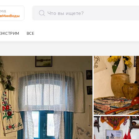
род
авМинВоды
отправить
ЭКСТРИМ
ВСЕ