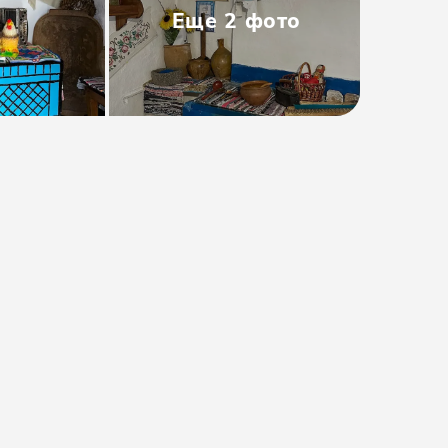
Еще
2
фото
Тип
:
Групповая
Размер группы
:
до 50 человек
Длительность
:
2.5 часа
Расписание
:
ср
Время
:
14:00
от 1500₽
от
1800 ₽
Предоплата от
300₽
. Остаток
оплачивается на месте.