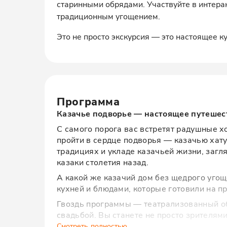
старинными обрядами. Участвуйте в интера
традиционным угощением.
Это не просто экскурсия — это настоящее к
Программа
Казачье подворье — настоящее путешес
С самого порога вас встретят радушные х
пройти в сердце подворья — казачью хату
традициях и укладе казачьей жизни, загл
казаки столетия назад.
А какой же казачий дом без щедрого угощ
кухней и блюдами, которые готовили на пр
Гвоздь программы — театрализованный об
свадьбой. Вы станете не просто зрителям
ансамблем "Вольная казачка" — со смехо
Смотреть полностью