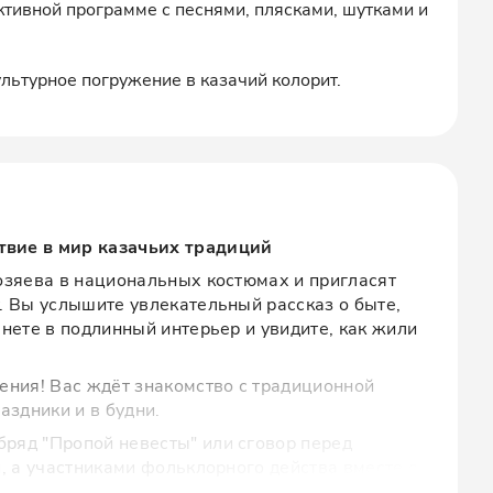
ктивной программе с песнями, плясками, шутками и
ультурное погружение в казачий колорит.
твие в мир казачьих традиций
озяева в национальных костюмах и пригласят
. Вы услышите увлекательный рассказ о быте,
янете в подлинный интерьер и увидите, как жили
ения! Вас ждёт знакомство с традиционной
аздники и в будни.
ряд "Пропой невесты" или сговор перед
и, а участниками фольклорного действа вместе с
м, песнями и настоящей казачьей душой!