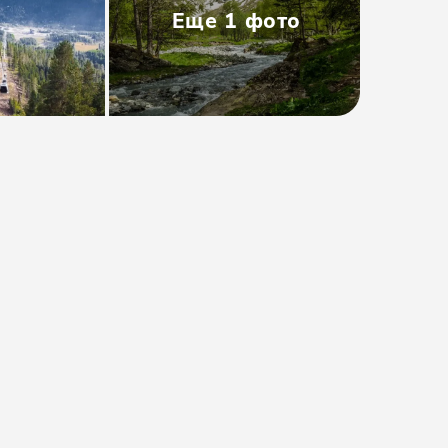
Еще
1
фото
Тип
:
Групповая
Размер группы
:
до 50 человек
Длительность
:
12 часов
от 3160₽
Предоплата от
600₽
. Остаток
оплачивается на месте.
Проверить даты