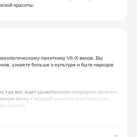
зской красоты.
хеологическому памятнику VII–X веков. Вы
мов, узнаете больше о культуре и быте народов
ч, где вас ждет удивительное природное явление
орную точку, с которой сможете разглядеть на
уса Христа.
тик, где у вас будет возможность подняться на
ов. Вы насладитесь захватывающими видами на