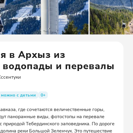
я в Архыз из
, водопады и перевалы
Ессентуки
можно с детьми
0+
вказа, где сочетаются величественные горы,
ждут панорамные виды, фотостопы на перевале
 с природой Тебердинского заповедника. По дороге
долина реки Большой Зеленчук. Это путешествие