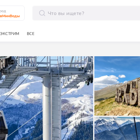
род
авМинВоды
отправить
ЭКСТРИМ
ВСЕ