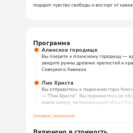
подарит чувство свободы и восторг от кавка
Программа
Аланское городище
Вы поедете к Аланскому городищу — ар
увидите руины древних крепостей и хра
Северного Кавказа.
Лик Христа
Вы отправитесь к подножию горы Кизги
— "Лик Христа". Вы подниметесь на обз
скале силуэт, напоминающий образ Иис
Курортный поселок Романтик
Смотреть полностью
Вы приедете в курортный поселок Роман
канатной дороге на высоту 3000 метр
Включено в стоимость