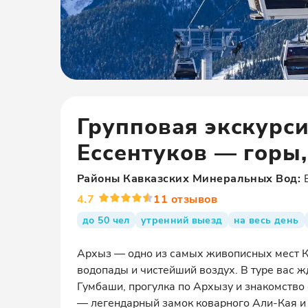
Групповая экскурси
Ессентуков — горы
Районы
Кавказских Минеральных Вод
:
4.7
11
отзывов
до 50 чел
утренний выезд
на весь день
Архыз — одно из самых живописных мест Ка
водопады и чистейший воздух. В туре вас 
Гумбаши, прогулка по Архызу и знакомство
— легендарный замок коварного Али-Кая и 