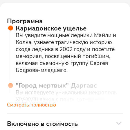
Программа
Кармадонское ущелье
Вы увидите мощные ледники Майли и
Колка, узнаете трагическую историю
схода ледника в 2002 году и посетите
мемориал, посвященный погибшим,
включая съемочную группу Сергея
Бодрова-младшего.
"Город мертвых" Даргавс
Вы исследуете уникальный некрополь
XIV-XVIII веков с почти сотней каменных
Смотреть полностью
склепов, расположенных в живописной
горной котловине, и услышите древние
осетинские легенды о погребальных
Включено в стоимость
обрядах.