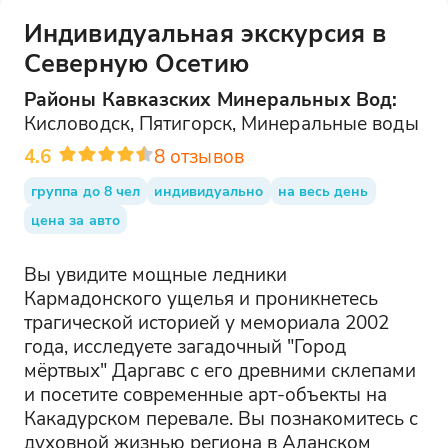
Индивидуальная экскурсия в
Северную Осетию
Районы
Кавказских Минеральных Вод
:
Кисловодск, Пятигорск, Минеральные воды
4.6
8
отзывов
группа до 8 чел
индивидуально
на весь день
цена за авто
Вы увидите мощные ледники
Кармадонского ущелья и проникнетесь
трагической историей у мемориала 2002
года, исследуете загадочный "Город
мёртвых" Даргавс с его древними склепами
и посетите современные арт-объекты на
Какадурском перевале. Вы познакомитесь с
духовной жизнью региона в Аланском