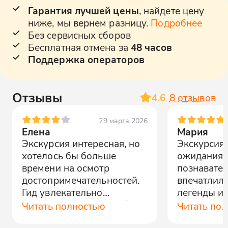
Гарантия лучшей цены
, найдете цену
ниже, мы вернем разницу.
Подробнее
Без сервисных сборов
Бесплатная отмена за
48 часов
Поддержка операторов
Отзывы
4.6
8
отзывов
29 марта 2026
Елена
Мария
Экскурсия интересная, но
Экскурсия
хотелось бы больше
ожидания.
времени на осмотр
познавател
достопримечательностей.
впечатлил
Гид увлекательно
легенды и 
рассказывал, но темп был
места. Спа
Читать полностью
Читать по
слишком быстрым.
организато