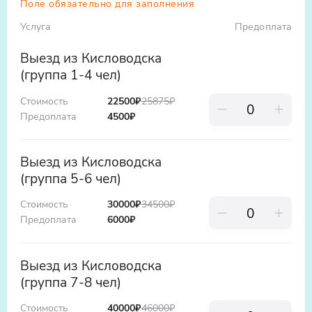
Поле обязательно для заполнения
Алании до наших дней)
культура и гостеприимство местных
Услуга
Предоплата
жителей. С нами ваше путешествие станет
настоящим приключением!
Выезд из Кисловодска
(группа 1-4 чел)
Стоимость
22500
₽
25875
₽
Предоплата
4500
₽
Выезд из Кисловодска
(группа 5-6 чел)
Стоимость
30000
₽
34500
₽
Предоплата
6000
₽
Выезд из Кисловодска
(группа 7-8 чел)
Стоимость
40000
₽
46000
₽