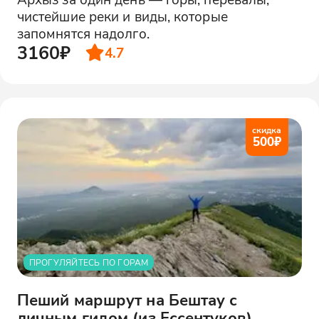
чистейшие реки и виды, которые
запомнятся надолго.
3160₽
4.7
скидка
500
₽
ПРОГУЛЯЙТЕСЬ ПО ГОРАМ
Пеший маршрут на Бештау с
личным гидом (из Ессентуков)