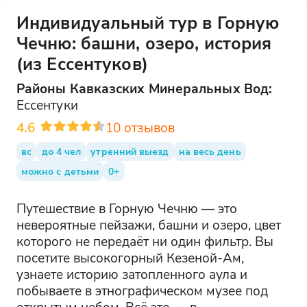
Индивидуальный тур в Горную
Чечню: башни, озеро, история
(из Ессентуков)
Районы
Кавказских Минеральных Вод
:
Ессентуки
4.6
10
отзывов
вс
до 4 чел
утренний выезд
на весь день
можно с детьми
0+
Путешествие в Горную Чечню — это
невероятные пейзажи, башни и озеро, цвет
которого не передаёт ни один фильтр. Вы
посетите высокогорный Кезеной-Ам,
узнаете историю затопленного аула и
побываете в этнографическом музее под
открытым небом. Всё это — в