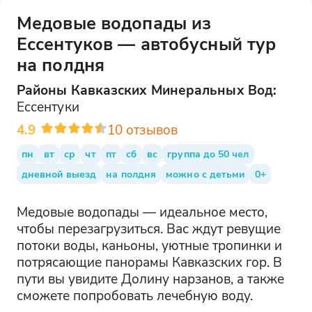
Медовые водопады из
Ессентуков — автобусный тур
на полдня
Районы
Кавказских Минеральных Вод
:
Ессентуки
4.9
10
отзывов
пн
вт
ср
чт
пт
сб
вс
группа до 50 чел
дневной выезд
на полдня
можно с детьми
0+
Медовые водопады — идеальное место,
чтобы перезагрузиться. Вас ждут ревущие
потоки воды, каньоны, уютные тропинки и
потрясающие панорамы Кавказских гор. В
пути вы увидите Долину нарзанов, а также
сможете попробовать лечебную воду.