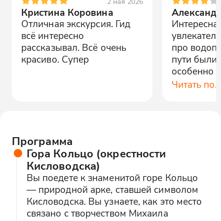
2 мая 2026
Кристина Коровина
Александ
Отличная экскурсия. Гид
Интересная
всё интересно
увлекател
рассказывал. Всё очень
про водопа
красиво. Супер
пути были 
особенно 
Долины на
Читать по
время экс
устали, но 
Программа
Гора Кольцо (окрестности
Кисловодска)
Вы поедете к знаменитой горе Кольцо
— природной арке, ставшей символом
Кисловодска. Вы узнаете, как это место
связано с творчеством Михаила