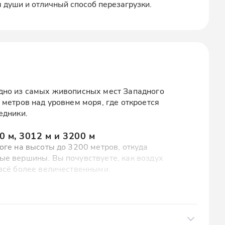
 души и отличный способ перезагрузки.
дно из самых живописных мест Западного
 метров над уровнем моря, где откроется
едники.
 м, 3012 м и 3200 м
оге на высоты до 3200 метров, откуда
е вершины. Вы почувствуете, как воздух
всё более величественными.
а Западный Кавказ
дного Кавказа: снежные вершины, могучие
тесь моментом тишины и силы, когда горы
асоту.