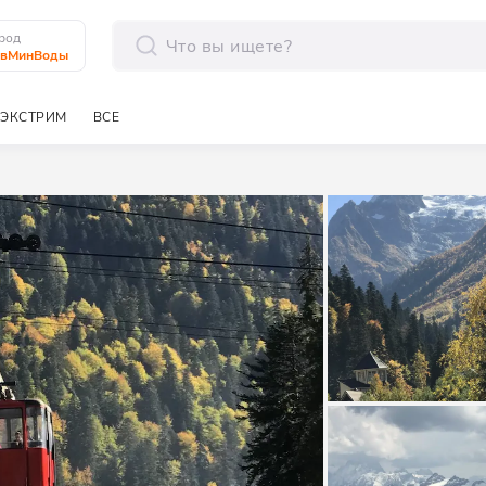
род
авМинВоды
отправить
ЭКСТРИМ
ВСЕ