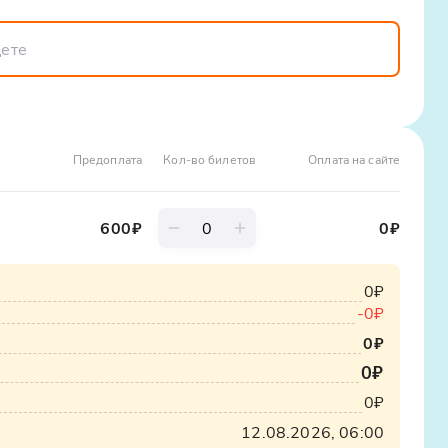
ещё есть варианты, обратите внимание на
есть и такие предложения! Тур подарит вам заряд
чтобы была возможность оплатить обед в кафе,
ете себя частью могучей природы Кавказа.
 расходы
Предоплата
Кол-во билетов
Оплата на сайте
ки; Хычины; Шурпа; Лагман; Манты; Глинтвейн;
600
₽
0
₽
0₽
-
0₽
0₽
0₽
0₽
12.08.2026, 06:00