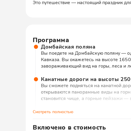
Это путешествие — настоящий праздник для
Программа
Домбайская поляна
Вы поедете на Домбайскую поляну — о
Кавказа. Вы окажетесь на высоте 1650
завораживающий вид на горы, леса и л
Канатные дороги на высоты 2500
Вы сможете подняться на канатной дор
открываются панорамные виды на горны
становится чище, а горные пейзажи — 
Обзорные площадки с видами н
Смотреть полностью
Вы увидите потрясающие пейзажи Запа
ледники и зелёные долины. Вы наслади
Включено в стоимость
раскрывают перед вами свою мощь и кр