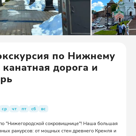
экскурсия по Нижнему
 канатная дорога и
ырь
ср
чт
пт
сб
вс
 по "Нижегородской сокровищнице"! Наша большая
зных ракурсов: от мощных стен древнего Кремля и