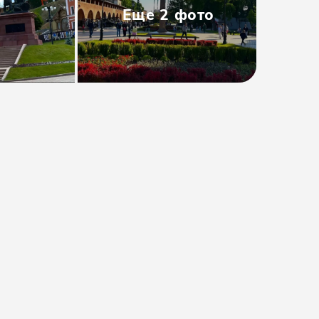
Еще
2
фото
Тип
:
Групповая
Размер группы
:
До 49 человек
Длительность
:
6 часов
Расписание
:
ежедневно
Время
:
10:50
от 2650₽
Предоплата от
530₽
. Остаток
оплачивается на месте.