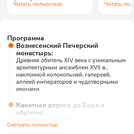
Спасибо!
на все воп
Читать полностью
Читать по
Рекоменду
Программа
Вознесенский Печерский
монастырь:
Древняя обитель XIV века с уникальным
архитектурным ансамблем XVII в.,
наклонной колокольней, галереей,
аллеей императоров и чудотворными
иконами.
Канатная дорога до Бора и
обратно:
Захватывающий 3.6-километровый
Смотреть полностью
перелет над Волгой с панорамными
видами на монастырь, Стрелку,