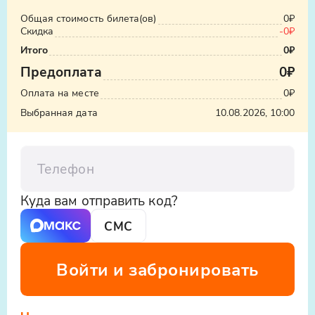
Общая стоимость билета(ов)
0₽
Скидка
-
0₽
Итого
0₽
Предоплата
0₽
Узнать стоимость такси
Оплата на месте
0₽
ООО «Яндекс.Такси», ИНН: 7704340310,
Выбранная дата
10.08.2026, 10:00
erid:5jtCeReNx12oajvEYHEZWY9
Телефон
Куда вам отправить код?
СМС
Войти и забронировать